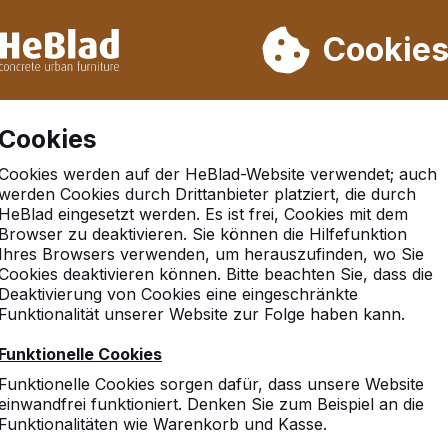
rn wir von Woche 31 bis Woche 33 nicht. Bitte berücksichtigen 
on mehr als 30.000 Produkten verkauft
Cookie
Cookies
Cookies werden auf der HeBlad-Website verwendet; auch
Geen referenties gevonden in 'winsen-luhe'
werden Cookies durch Drittanbieter platziert, die durch
HeBlad eingesetzt werden. Es ist frei, Cookies mit dem
Browser zu deaktivieren. Sie können die Hilfefunktion
Ihres Browsers verwenden, um herauszufinden, wo Sie
Cookies deaktivieren können. Bitte beachten Sie, dass die
hland
Deaktivierung von Cookies eine eingeschränkte
Funktionalität unserer Website zur Folge haben kann.
Funktionelle Cookies
Funktionelle Cookies sorgen dafür, dass unsere Website
10
einwandfrei funktioniert. Denken Sie zum Beispiel an die
Funktionalitäten wie Warenkorb und Kasse.