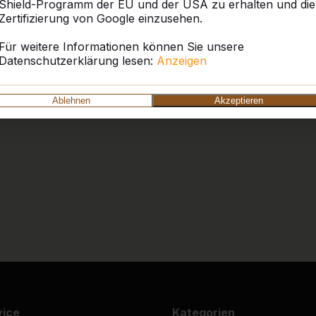
Shield-Programm der EU und der USA zu erhalten und die
Wir sind ganz begeistert üb
Zertifizierung von Google einzusehen.
Die Anlieferung war super;
den besten Standort zu ste
Für weitere Informationen können Sie unsere
bespielt. Tolle Produkte u
Datenschutzerklärung lesen:
Anzeigen
zur Verfügung. So ist ein 
möglich!
Ortsgemeinde Stadtkyll
Ablehnen
Akzeptieren
9
Tolles Produkt, witterungs
10
War alles Bestens. Liefer
vollsten Zufriedenheit.
Wir werden weitere Produk
Trägerverein Schlossfre
vice
Kategorien