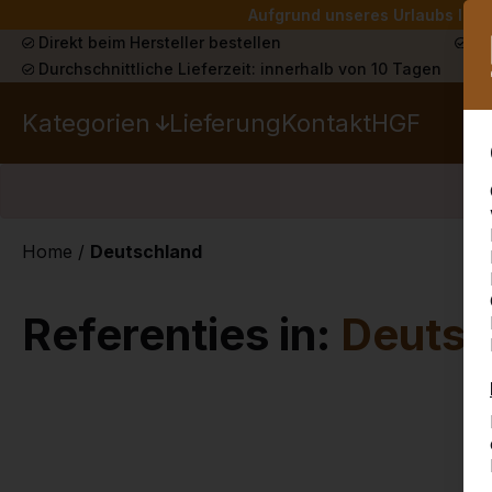
Aufgrund unseres Urlaubs liefe
Direkt beim Hersteller bestellen
Sch
Durchschnittliche Lieferzeit: innerhalb von 10 Tagen
Kategorien
Lieferung
Kontakt
HGF
Home
/
Deutschland
Referenties in:
Deutsc