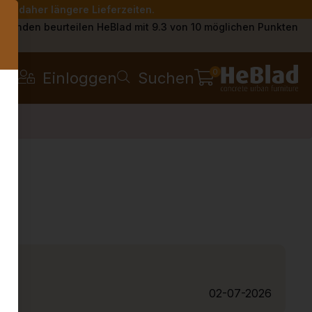
Sie daher längere Lieferzeiten.
s
Kunden beurteilen HeBlad mit 9.3 von 10 möglichen Punkten
0
Einloggen
Suchen
02-07-2026