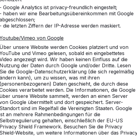
10
- Google Analytics ist privacy-freundlich eingestelt;
- haben wir eine Bearbeitungsübereinkommen mit Google
abgeschlossen;
- die letzten Ziffern der IP-Adresse werden maskiert.
Youtube/Vimeo von Google
10
Über unsere Website werden Cookies platziert und von
dieses war die erste Bestel
YouTube und Vimeo gelesen, sobald ein eingebettetes
Gabi Baxpehler
Video angezeigt wird. Wir haben keinen Einfluss auf die
Nutzung der Daten durch Google und/oder Dritte. Lesen
Sie die Google-Datenschutzerklärung (die sich regelmäßig
ändern kann), um zu wissen, was mit ihren
10
(personenbezogenen) Daten geschieht, die durch diese
Die Tischgruppen stehen s
Cookies verarbeitet werden. Die Informationen, die Google
sehr gut angenommen. Wir 
über unsere Website sammelt, werden an einen Server
Picknicksets.
von Google übermittelt und dort gespeichert. Server-
Grundschule Friedrichsth
Standort sind im Regelfall die Vereinigten Staaten. Google
ist an mehrere Rahmenbedingungen für die
Selbstregulierung gehalten, einschließlich der EU-US
Privacy Shield Framework. Besuchen Sie die Privacy
10
Shield-Website, um weitere Informationen über das Privac