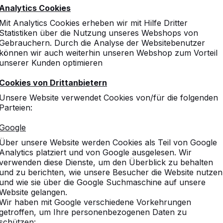
Analytics Cookies
Mit Analytics Cookies erheben wir mit Hilfe Dritter
10
Statistiken über die Nutzung unseres Webshops von
Gebrauchern. Durch die Analyse der Websitebenutzer
können wir auch weiterhin unseren Webshop zum Vorteil
unserer Kunden optimieren
10
Cookies von Drittanbietern
Qualitativ sehr hochwertig
Unsere Website verwendet Cookies von/für die folgenden
Parteien:
Google
Über unsere Website werden Cookies als Teil von Google
8
Analytics platziert und von Google ausgelesen. Wir
Bisher ist dieses Produkt
verwenden diese Dienste, um den Überblick zu behalten
und man kann schön dran si
und zu berichten, wie unsere Besucher die Website nutzen
man nur empfehlen.
und wie sie über die Google Suchmaschine auf unsere
Website gelangen.
Wir haben mit Google verschiedene Vorkehrungen
getroffen, um Ihre personenbezogenen Daten zu
schützen: