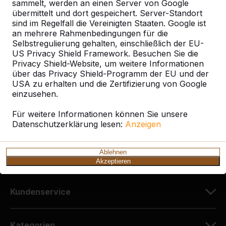
sammelt, werden an einen Server von Google
übermittelt und dort gespeichert. Server-Standort
sind im Regelfall die Vereinigten Staaten. Google ist
Kontakt
an mehrere Rahmenbedingungen für die
Selbstregulierung gehalten, einschließlich der EU-
HeBlad Deutschland
US Privacy Shield Framework. Besuchen Sie die
Diekerstraße 97
Privacy Shield-Website, um weitere Informationen
über das Privacy Shield-Programm der EU und der
42781 Haan
USA zu erhalten und die Zertifizierung von Google
Deutschland
einzusehen.
+49 212 934 77 25
Für weitere Informationen können Sie unsere
Datenschutzerklärung lesen:
info@HeBlad.de
Anzeigen
Ablehnen
Akzeptieren
Kundenservice
Kategorien