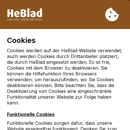
Aufgrund unseres Urlaubs liefern wir von Woche 31 bis
Woche 33 nicht. Bitte berücksichtigen Sie daher längere
Lieferzeiten.
Schon mehr als 30.000 Produkten verkauft
0
Cookies
Cookies werden auf der HeBlad-Website verwendet;
auch werden Cookies durch Drittanbieter platziert,
Deutschland
die durch HeBlad eingesetzt werden. Es ist frei,
Cookies mit dem Browser zu deaktivieren. Sie
Referenties in:
Stendal
können die Hilfefunktion Ihres Browsers
verwenden, um herauszufinden, wo Sie Cookies
deaktivieren können. Bitte beachten Sie, dass die
Deaktivierung von Cookies eine eingeschränkte
Geen reviews gevonden voor deze
Funktionalität unserer Website zur Folge haben
locatie.
kann.
Funktionelle Cookies
Funktionelle Cookies sorgen dafür, dass unsere
Website einwandfrei funktioniert. Denken Sie zum