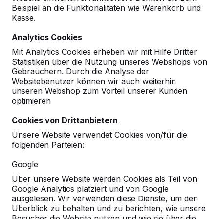
Beispiel an die Funktionalitäten wie Warenkorb und
Kasse.
Analytics Cookies
Mit Analytics Cookies erheben wir mit Hilfe Dritter
Statistiken über die Nutzung unseres Webshops von
Gebrauchern. Durch die Analyse der
Websitebenutzer können wir auch weiterhin
unseren Webshop zum Vorteil unserer Kunden
optimieren
Cookies von Drittanbietern
Unsere Website verwendet Cookies von/für die
folgenden Parteien:
Referenzen
Google
Unsere Produkte finden Sie in ganz Europa
Über unsere Website werden Cookies als Teil von
und darüber hinaus. Sehen Sie hier, wo Sie
Google Analytics platziert und von Google
ein HeBlad-Produkt in Ihrer Nähe finden.
ausgelesen. Wir verwenden diese Dienste, um den
Überblick zu behalten und zu berichten, wie unsere
Produkt
Besucher die Website nutzen und wie sie über die