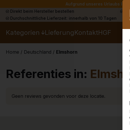
Aufgrund unseres Urlaubs liefe
Direkt beim Hersteller bestellen
Sch
Durchschnittliche Lieferzeit: innerhalb von 10 Tagen
Kategorien
Lieferung
Kontakt
HGF
Home
/
Deutschland
/
Elmshorn
Referenties in:
Elmsho
Geen reviews gevonden voor deze locatie.