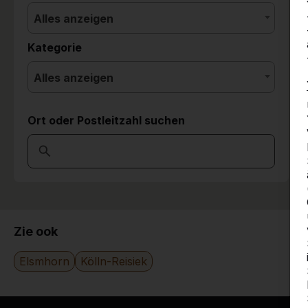
Alles anzeigen
Kategorie
Alles anzeigen
Ort oder Postleitzahl suchen
Zie ook
Elsmhorn
Kölln-Reisiek