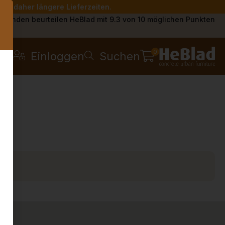
Sie daher längere Lieferzeiten.
s
Kunden beurteilen HeBlad mit 9.3 von 10 möglichen Punkten
0
Einloggen
Suchen