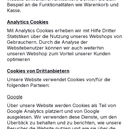
Beispiel an die Funktionalitäten wie Warenkorb und
Kasse.
Analytics Cookies
Mit Analytics Cookies erheben wir mit Hilfe Dritter
Statistiken über die Nutzung unseres Webshops von
Gebrauchern. Durch die Analyse der
Websitebenutzer können wir auch weiterhin
unseren Webshop zum Vorteil unserer Kunden
optimieren
Cookies von Drittanbietern
Unsere Website verwendet Cookies von/für die
folgenden Parteien:
Referenzen
Google
Unsere Produkte finden Sie in ganz Europa
Über unsere Website werden Cookies als Teil von
und darüber hinaus. Sehen Sie hier, wo Sie
Google Analytics platziert und von Google
ein HeBlad-Produkt in Ihrer Nähe finden.
ausgelesen. Wir verwenden diese Dienste, um den
Überblick zu behalten und zu berichten, wie unsere
Produkt
Besucher die Website nutzen und wie sie über die