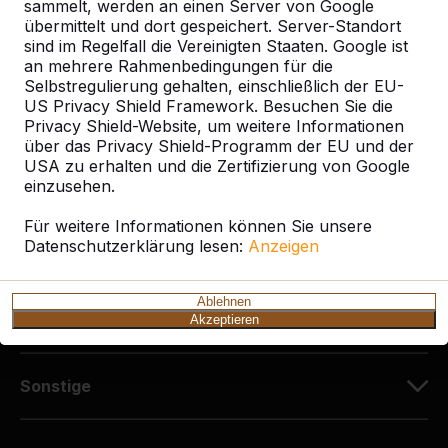
Diekerstraße 97
sammelt, werden an einen Server von Google
42781 Haan
übermittelt und dort gespeichert. Server-Standort
sind im Regelfall die Vereinigten Staaten. Google ist
Deutschland
an mehrere Rahmenbedingungen für die
Selbstregulierung gehalten, einschließlich der EU-
+49 212 934 77 25
US Privacy Shield Framework. Besuchen Sie die
info@HeBlad.de
Privacy Shield-Website, um weitere Informationen
über das Privacy Shield-Programm der EU und der
USA zu erhalten und die Zertifizierung von Google
einzusehen.
Für weitere Informationen können Sie unsere
Datenschutzerklärung lesen:
Anzeigen
Kundenservice
Ablehnen
Kategorien
Akzeptieren
Sonstige