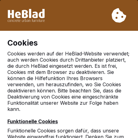
Aufgrund unseres Urlaubs liefern wir von Woche 31 bis
Woche 33 nicht. Bitte berücksichtigen Sie daher längere
Lieferzeiten.
Schon mehr als 30.000 Produkten verkauft
0
Cookies
Cookies werden auf der HeBlad-Website verwendet;
auch werden Cookies durch Drittanbieter platziert,
Deutschland
die durch HeBlad eingesetzt werden. Es ist frei,
Cookies mit dem Browser zu deaktivieren. Sie
Referenties in:
Trebbin
können die Hilfefunktion Ihres Browsers
verwenden, um herauszufinden, wo Sie Cookies
deaktivieren können. Bitte beachten Sie, dass die
Deaktivierung von Cookies eine eingeschränkte
Geen reviews gevonden voor deze
Funktionalität unserer Website zur Folge haben
locatie.
kann.
Funktionelle Cookies
Funktionelle Cookies sorgen dafür, dass unsere
Website einwandfrei funktioniert. Denken Sie zum