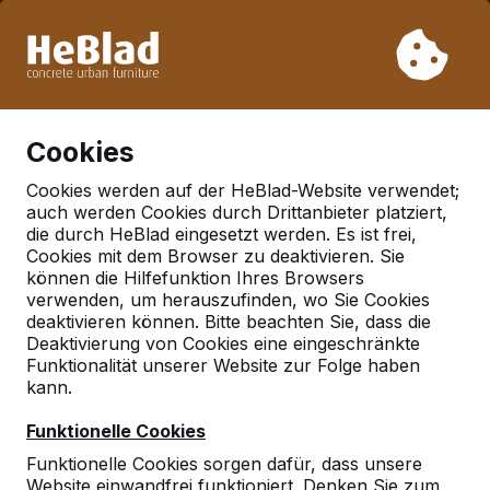
Aufgrund unseres Urlaubs liefern wir von Woche 31 bis
Woche 33 nicht. Bitte berücksichtigen Sie daher längere
Lieferzeiten.
Schon mehr als 30.000 Produkten verkauft
0
Cookies
Cookies werden auf der HeBlad-Website verwendet;
auch werden Cookies durch Drittanbieter platziert,
Deutschland
die durch HeBlad eingesetzt werden. Es ist frei,
Cookies mit dem Browser zu deaktivieren. Sie
Referenties in:
können die Hilfefunktion Ihres Browsers
Everswinkel
verwenden, um herauszufinden, wo Sie Cookies
deaktivieren können. Bitte beachten Sie, dass die
Deaktivierung von Cookies eine eingeschränkte
Funktionalität unserer Website zur Folge haben
kann.
Funktionelle Cookies
Funktionelle Cookies sorgen dafür, dass unsere
Website einwandfrei funktioniert. Denken Sie zum