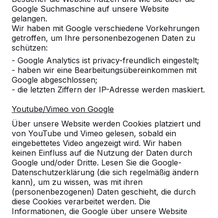
Google Suchmaschine auf unsere Website
gelangen.
Wir haben mit Google verschiedene Vorkehrungen
getroffen, um Ihre personenbezogenen Daten zu
schützen:
Referenzen
- Google Analytics ist privacy-freundlich eingestelt;
- haben wir eine Bearbeitungsübereinkommen mit
Unsere Produkte finden Sie in ganz Europa
Google abgeschlossen;
und darüber hinaus. Sehen Sie hier, wo Sie
- die letzten Ziffern der IP-Adresse werden maskiert.
ein HeBlad-Produkt in Ihrer Nähe finden.
Youtube/Vimeo von Google
Produkt
Über unsere Website werden Cookies platziert und
von YouTube und Vimeo gelesen, sobald ein
Alles anzeigen
eingebettetes Video angezeigt wird. Wir haben
keinen Einfluss auf die Nutzung der Daten durch
Kategorie
Google und/oder Dritte. Lesen Sie die Google-
Datenschutzerklärung (die sich regelmäßig ändern
kann), um zu wissen, was mit ihren
Alles anzeigen
(personenbezogenen) Daten geschieht, die durch
diese Cookies verarbeitet werden. Die
Informationen, die Google über unsere Website
Ort oder Postleitzahl suchen