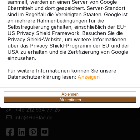
sammelt, werden an einen Server von Google
übermittelt und dort gespeichert. Server-Standort
sind im Regelfall die Vereinigten Staaten. Google ist
an mehrere Rahmenbedingungen für die
Selbstregulierung gehalten, einschließlich der EU-
US Privacy Shield Framework. Besuchen Sie die
Privacy Shield-Website, um weitere Informationen
über das Privacy Shield-Programm der EU und der
USA zu erhalten und die Zertifizierung von Google
einzusehen.
Kontakt
Für weitere Informationen können Sie unsere
HeBlad Deutschland
Datenschutzerklärung lesen:
Anzeigen
Diekerstraße 97
42781 Haan
Deutschland
Ablehnen
Akzeptieren
+49 212 934 77 25
info@HeBlad.de