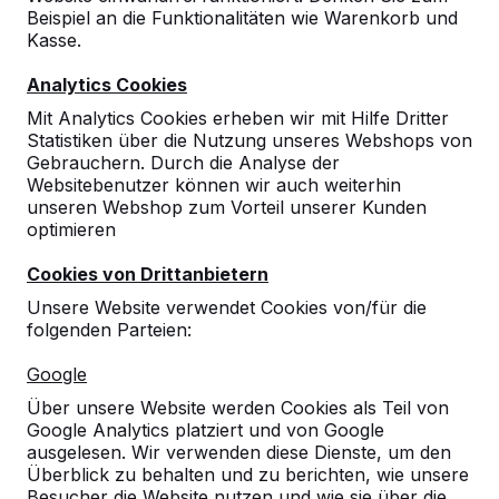
Beispiel an die Funktionalitäten wie Warenkorb und
Kasse.
Analytics Cookies
Mit Analytics Cookies erheben wir mit Hilfe Dritter
Statistiken über die Nutzung unseres Webshops von
Gebrauchern. Durch die Analyse der
Websitebenutzer können wir auch weiterhin
unseren Webshop zum Vorteil unserer Kunden
optimieren
Cookies von Drittanbietern
Unsere Website verwendet Cookies von/für die
folgenden Parteien:
Referenzen
Google
Unsere Produkte finden Sie in ganz Europa
Über unsere Website werden Cookies als Teil von
und darüber hinaus. Sehen Sie hier, wo Sie
Google Analytics platziert und von Google
ein HeBlad-Produkt in Ihrer Nähe finden.
ausgelesen. Wir verwenden diese Dienste, um den
Überblick zu behalten und zu berichten, wie unsere
Produkt
Besucher die Website nutzen und wie sie über die