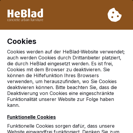
Aufgrund unseres Urlaubs liefern wir von Woche 31 bis
Woche 33 nicht. Bitte berücksichtigen Sie daher längere
Lieferzeiten.
Schon mehr als 30.000 Produkten verkauft
0
Cookies
Cookies werden auf der HeBlad-Website verwendet;
auch werden Cookies durch Drittanbieter platziert,
Deutschland
die durch HeBlad eingesetzt werden. Es ist frei,
Cookies mit dem Browser zu deaktivieren. Sie
Referenties in:
Bremen
können die Hilfefunktion Ihres Browsers
verwenden, um herauszufinden, wo Sie Cookies
deaktivieren können. Bitte beachten Sie, dass die
Deaktivierung von Cookies eine eingeschränkte
Geen reviews gevonden voor deze
Funktionalität unserer Website zur Folge haben
locatie.
kann.
Funktionelle Cookies
Funktionelle Cookies sorgen dafür, dass unsere
Website einwandfrei funktioniert. Denken Sie zum