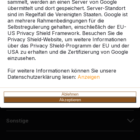
Diekerstraße 97
sammelt, werden an einen Server von Google
42781 Haan
übermittelt und dort gespeichert. Server-Standort
sind im Regelfall die Vereinigten Staaten. Google ist
Deutschland
an mehrere Rahmenbedingungen für die
Selbstregulierung gehalten, einschließlich der EU-
+49 212 934 77 25
US Privacy Shield Framework. Besuchen Sie die
info@HeBlad.de
Privacy Shield-Website, um weitere Informationen
über das Privacy Shield-Programm der EU und der
USA zu erhalten und die Zertifizierung von Google
einzusehen.
Für weitere Informationen können Sie unsere
Datenschutzerklärung lesen:
Anzeigen
Kundenservice
Ablehnen
Kategorien
Akzeptieren
Sonstige