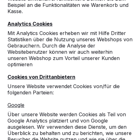
Beispiel an die Funktionalitäten wie Warenkorb und
Kasse.
Analytics Cookies
Mit Analytics Cookies erheben wir mit Hilfe Dritter
Statistiken über die Nutzung unseres Webshops von
Gebrauchern. Durch die Analyse der
Websitebenutzer können wir auch weiterhin
unseren Webshop zum Vorteil unserer Kunden
optimieren
Cookies von Drittanbietern
Unsere Website verwendet Cookies von/für die
folgenden Parteien:
Referenzen
Google
Über unsere Website werden Cookies als Teil von
Unsere Produkte finden Sie in ganz Europa
Google Analytics platziert und von Google
und darüber hinaus. Sehen Sie hier, wo Sie
ausgelesen. Wir verwenden diese Dienste, um den
ein HeBlad-Produkt in Ihrer Nähe finden.
Überblick zu behalten und zu berichten, wie unsere
Besucher die Website nutzen und wie sie über die