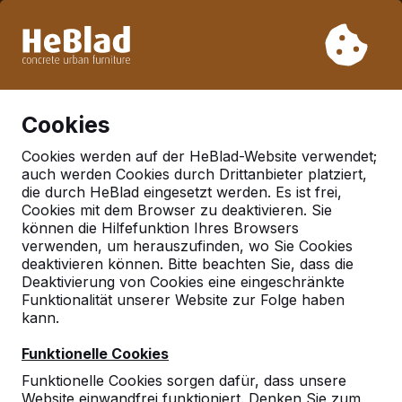
Aufgrund unseres Urlaubs liefern wir von Woche 31 bis
Woche 33 nicht. Bitte berücksichtigen Sie daher längere
Lieferzeiten.
Schon mehr als 30.000 Produkten verkauft
0
Cookies
Cookies werden auf der HeBlad-Website verwendet;
auch werden Cookies durch Drittanbieter platziert,
Deutschland
die durch HeBlad eingesetzt werden. Es ist frei,
Cookies mit dem Browser zu deaktivieren. Sie
Referenties in:
können die Hilfefunktion Ihres Browsers
Rosenheim
verwenden, um herauszufinden, wo Sie Cookies
deaktivieren können. Bitte beachten Sie, dass die
Deaktivierung von Cookies eine eingeschränkte
Funktionalität unserer Website zur Folge haben
Geen reviews gevonden voor deze
kann.
locatie.
Funktionelle Cookies
Funktionelle Cookies sorgen dafür, dass unsere
Website einwandfrei funktioniert. Denken Sie zum