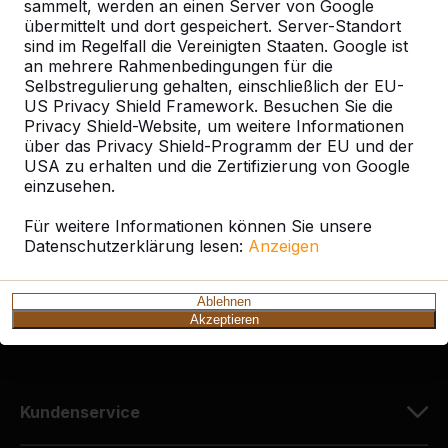
sammelt, werden an einen Server von Google
übermittelt und dort gespeichert. Server-Standort
sind im Regelfall die Vereinigten Staaten. Google ist
an mehrere Rahmenbedingungen für die
Selbstregulierung gehalten, einschließlich der EU-
Kontakt
US Privacy Shield Framework. Besuchen Sie die
Privacy Shield-Website, um weitere Informationen
HeBlad Deutschland
über das Privacy Shield-Programm der EU und der
Diekerstraße 97
USA zu erhalten und die Zertifizierung von Google
42781 Haan
einzusehen.
Deutschland
Für weitere Informationen können Sie unsere
Datenschutzerklärung lesen:
Anzeigen
+49 212 934 77 25
info@HeBlad.de
Ablehnen
Akzeptieren
Kundenservice