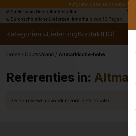
Aufgrund unseres Urlaubs liefe
Direkt beim Hersteller bestellen
Sch
Durchschnittliche Lieferzeit: innerhalb von 10 Tagen
Kategorien
Lieferung
Kontakt
HGF
Home
/
Deutschland
/
Altmarkische-hohe
Referenties in:
Altmar
Geen reviews gevonden voor deze locatie.