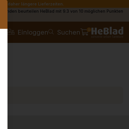
Sie daher längere Lieferzeiten.
s
Kunden beurteilen HeBlad mit 9.3 von 10 möglichen Punkten
0
Einloggen
Suchen