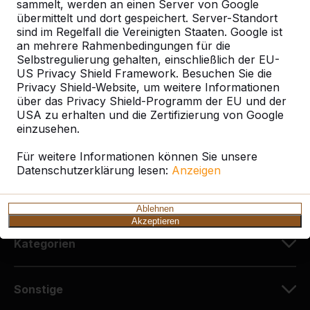
sammelt, werden an einen Server von Google
HeBlad Deutschland
übermittelt und dort gespeichert. Server-Standort
Diekerstraße 97
sind im Regelfall die Vereinigten Staaten. Google ist
42781 Haan
an mehrere Rahmenbedingungen für die
Deutschland
Selbstregulierung gehalten, einschließlich der EU-
US Privacy Shield Framework. Besuchen Sie die
Privacy Shield-Website, um weitere Informationen
+49 212 934 77 25
über das Privacy Shield-Programm der EU und der
info@HeBlad.de
USA zu erhalten und die Zertifizierung von Google
einzusehen.
Für weitere Informationen können Sie unsere
Datenschutzerklärung lesen:
Anzeigen
Kundenservice
Ablehnen
Akzeptieren
Kategorien
Sonstige