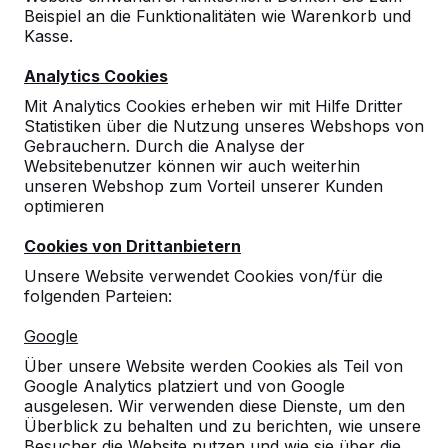
Beispiel an die Funktionalitäten wie Warenkorb und
Kasse.
Analytics Cookies
Mit Analytics Cookies erheben wir mit Hilfe Dritter
Statistiken über die Nutzung unseres Webshops von
Gebrauchern. Durch die Analyse der
Websitebenutzer können wir auch weiterhin
unseren Webshop zum Vorteil unserer Kunden
optimieren
Cookies von Drittanbietern
Unsere Website verwendet Cookies von/für die
folgenden Parteien:
Referenzen
Google
Über unsere Website werden Cookies als Teil von
Unsere Produkte finden Sie in ganz Europa
Google Analytics platziert und von Google
und darüber hinaus. Sehen Sie hier, wo Sie
ausgelesen. Wir verwenden diese Dienste, um den
ein HeBlad-Produkt in Ihrer Nähe finden.
Überblick zu behalten und zu berichten, wie unsere
Besucher die Website nutzen und wie sie über die