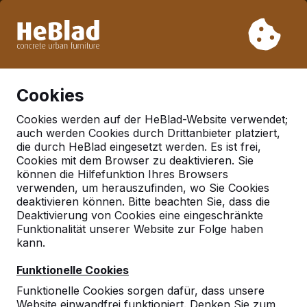
Aufgrund unseres Urlaubs liefern wir von Woche 31 bis
Woche 33 nicht. Bitte berücksichtigen Sie daher längere
Lieferzeiten.
Schon mehr als 30.000 Produkten verkauft
0
Cookies
Cookies werden auf der HeBlad-Website verwendet;
auch werden Cookies durch Drittanbieter platziert,
Deutschland
die durch HeBlad eingesetzt werden. Es ist frei,
Cookies mit dem Browser zu deaktivieren. Sie
Referenties in:
können die Hilfefunktion Ihres Browsers
Gnarrenburg
verwenden, um herauszufinden, wo Sie Cookies
deaktivieren können. Bitte beachten Sie, dass die
Deaktivierung von Cookies eine eingeschränkte
Funktionalität unserer Website zur Folge haben
Geen reviews gevonden voor deze
kann.
locatie.
Funktionelle Cookies
Funktionelle Cookies sorgen dafür, dass unsere
Website einwandfrei funktioniert. Denken Sie zum