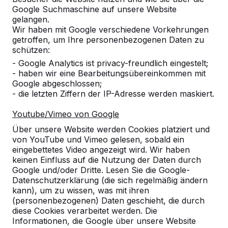
Google Suchmaschine auf unsere Website
gelangen.
Wir haben mit Google verschiedene Vorkehrungen
getroffen, um Ihre personenbezogenen Daten zu
schützen:
- Google Analytics ist privacy-freundlich eingestelt;
- haben wir eine Bearbeitungsübereinkommen mit
Google abgeschlossen;
- die letzten Ziffern der IP-Adresse werden maskiert.
Referenzen
Youtube/Vimeo von Google
Über unsere Website werden Cookies platziert und
Unsere Produkte finden Sie in ganz Europa
von YouTube und Vimeo gelesen, sobald ein
und darüber hinaus. Sehen Sie hier, wo Sie
eingebettetes Video angezeigt wird. Wir haben
ein HeBlad-Produkt in Ihrer Nähe finden.
keinen Einfluss auf die Nutzung der Daten durch
Google und/oder Dritte. Lesen Sie die Google-
Produkt
Datenschutzerklärung (die sich regelmäßig ändern
kann), um zu wissen, was mit ihren
Alles anzeigen
(personenbezogenen) Daten geschieht, die durch
diese Cookies verarbeitet werden. Die
Kategorie
Informationen, die Google über unsere Website