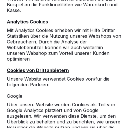
Beispiel an die Funktionalitäten wie Warenkorb und
Kasse.
10
Analytics Cookies
Die Bänke sehen nicht nur toll aus, sie sind
Mit Analytics Cookies erheben wir mit Hilfe Dritter
auch sehr bequem. Die Kinder haben sie
Statistiken über die Nutzung unseres Webshops von
gleich angenommen.
Gebrauchern. Durch die Analyse der
Toll ist die glatte Oberfläche des Betons. Dies
Websitebenutzer können wir auch weiterhin
ist sicherlich von Vorteil für die Reinigung.
unseren Webshop zum Vorteil unserer Kunden
Eine wirklich lohnenswerte Anschaffung.
optimieren
Stephanie Dierichs
28-05-2021
Cookies von Drittanbietern
Unsere Website verwendet Cookies von/für die
folgenden Parteien:
Google
Über unsere Website werden Cookies als Teil von
Google Analytics platziert und von Google
ausgelesen. Wir verwenden diese Dienste, um den
Überblick zu behalten und zu berichten, wie unsere
Besucher die Website nutzen und wie sie über die