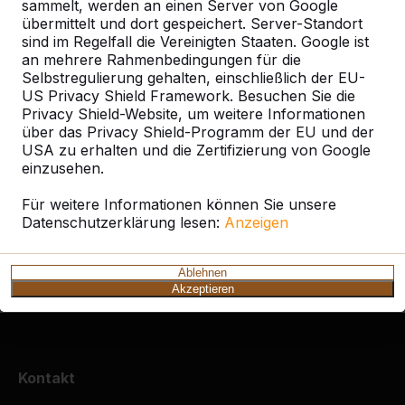
sammelt, werden an einen Server von Google
übermittelt und dort gespeichert. Server-Standort
Alles anzeigen
sind im Regelfall die Vereinigten Staaten. Google ist
an mehrere Rahmenbedingungen für die
Selbstregulierung gehalten, einschließlich der EU-
Ort oder Postleitzahl suchen
US Privacy Shield Framework. Besuchen Sie die
Privacy Shield-Website, um weitere Informationen
über das Privacy Shield-Programm der EU und der
USA zu erhalten und die Zertifizierung von Google
einzusehen.
Für weitere Informationen können Sie unsere
Datenschutzerklärung lesen:
Anzeigen
Zie ook
Mönchengladbach-rheydt
Ablehnen
Akzeptieren
Kontakt