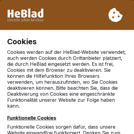
Aufgrund unseres Urlaubs liefern wir von Woche 31 bis
Woche 33 nicht. Bitte berücksichtigen Sie daher längere
Lieferzeiten.
Schon mehr als 30.000 Produkten verkauft
0
Cookies
Cookies werden auf der HeBlad-Website verwendet;
auch werden Cookies durch Drittanbieter platziert,
Deutschland
die durch HeBlad eingesetzt werden. Es ist frei,
Cookies mit dem Browser zu deaktivieren. Sie
Referenties in:
können die Hilfefunktion Ihres Browsers
Monchengladbach
verwenden, um herauszufinden, wo Sie Cookies
deaktivieren können. Bitte beachten Sie, dass die
Deaktivierung von Cookies eine eingeschränkte
Funktionalität unserer Website zur Folge haben
kann.
Funktionelle Cookies
Funktionelle Cookies sorgen dafür, dass unsere
Website einwandfrei funktioniert. Denken Sie zum