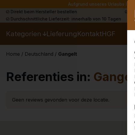
Aufgrund unseres Urlaubs liefe
Direkt beim Hersteller bestellen
Sch
Durchschnittliche Lieferzeit: innerhalb von 10 Tagen
Kategorien
Lieferung
Kontakt
HGF
Home
/
Deutschland
/
Gangelt
Referenties in:
Gangel
Geen reviews gevonden voor deze locatie.