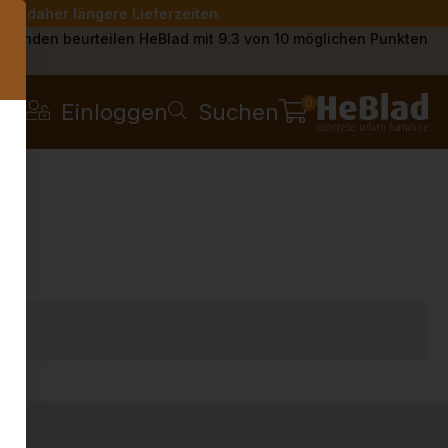
Sie daher längere Lieferzeiten.
s
Kunden beurteilen HeBlad mit 9.3 von 10 möglichen Punkten
0
Einloggen
Suchen