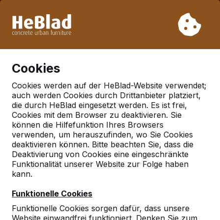
Aufgrund unseres Urlaubs liefern wir von Woche 31 bis
Woche 33 nicht. Bitte berücksichtigen Sie daher längere
Lieferzeiten.
Schon mehr als 30.000 Produkten verkauft
0
Cookies
Cookies werden auf der HeBlad-Website verwendet;
auch werden Cookies durch Drittanbieter platziert,
Deutschland
die durch HeBlad eingesetzt werden. Es ist frei,
Cookies mit dem Browser zu deaktivieren. Sie
Referenties in:
können die Hilfefunktion Ihres Browsers
Schonteichen ot brauna
verwenden, um herauszufinden, wo Sie Cookies
deaktivieren können. Bitte beachten Sie, dass die
Deaktivierung von Cookies eine eingeschränkte
Funktionalität unserer Website zur Folge haben
Geen reviews gevonden voor deze
kann.
locatie.
Funktionelle Cookies
Funktionelle Cookies sorgen dafür, dass unsere
Website einwandfrei funktioniert. Denken Sie zum