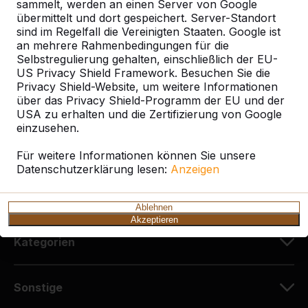
sammelt, werden an einen Server von Google
HeBlad Deutschland
übermittelt und dort gespeichert. Server-Standort
Diekerstraße 97
sind im Regelfall die Vereinigten Staaten. Google ist
42781 Haan
an mehrere Rahmenbedingungen für die
Deutschland
Selbstregulierung gehalten, einschließlich der EU-
US Privacy Shield Framework. Besuchen Sie die
Privacy Shield-Website, um weitere Informationen
+49 212 934 77 25
über das Privacy Shield-Programm der EU und der
info@HeBlad.de
USA zu erhalten und die Zertifizierung von Google
einzusehen.
Für weitere Informationen können Sie unsere
Datenschutzerklärung lesen:
Anzeigen
Kundenservice
Ablehnen
Akzeptieren
Kategorien
Sonstige