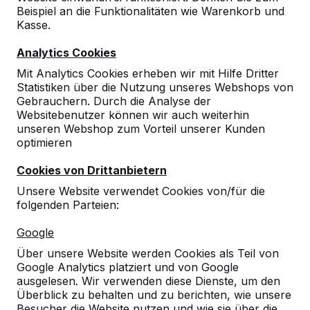
Beispiel an die Funktionalitäten wie Warenkorb und
Kasse.
Analytics Cookies
Mit Analytics Cookies erheben wir mit Hilfe Dritter
Statistiken über die Nutzung unseres Webshops von
Gebrauchern. Durch die Analyse der
Websitebenutzer können wir auch weiterhin
unseren Webshop zum Vorteil unserer Kunden
optimieren
Cookies von Drittanbietern
Unsere Website verwendet Cookies von/für die
folgenden Parteien:
Referenzen
Google
Über unsere Website werden Cookies als Teil von
Unsere Produkte finden Sie in ganz Europa
Google Analytics platziert und von Google
und darüber hinaus. Sehen Sie hier, wo Sie
ausgelesen. Wir verwenden diese Dienste, um den
ein HeBlad-Produkt in Ihrer Nähe finden.
Überblick zu behalten und zu berichten, wie unsere
Besucher die Website nutzen und wie sie über die