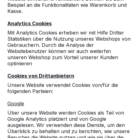
Beispiel an die Funktionalitäten wie Warenkorb und
Kasse.
Analytics Cookies
Mit Analytics Cookies erheben wir mit Hilfe Dritter
Statistiken über die Nutzung unseres Webshops von
Gebrauchern. Durch die Analyse der
Websitebenutzer können wir auch weiterhin
unseren Webshop zum Vorteil unserer Kunden
optimieren
Cookies von Drittanbietern
Unsere Website verwendet Cookies von/für die
folgenden Parteien:
Referenzen
Google
Über unsere Website werden Cookies als Teil von
Unsere Produkte finden Sie in ganz Europa
Google Analytics platziert und von Google
und darüber hinaus. Sehen Sie hier, wo Sie
ausgelesen. Wir verwenden diese Dienste, um den
ein HeBlad-Produkt in Ihrer Nähe finden.
Überblick zu behalten und zu berichten, wie unsere
Besucher die Website nutzen und wie sie über die