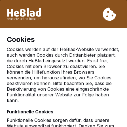
Aufgrund unseres Urlaubs liefern wir von Woche 31 bis
Woche 33 nicht. Bitte berücksichtigen Sie daher längere
Lieferzeiten.
Schon mehr als 30.000 Produkten verkauft
0
Cookies
Cookies werden auf der HeBlad-Website verwendet;
auch werden Cookies durch Drittanbieter platziert,
Deutschland
die durch HeBlad eingesetzt werden. Es ist frei,
Cookies mit dem Browser zu deaktivieren. Sie
Referenties in:
können die Hilfefunktion Ihres Browsers
Greifenstein beilstein
verwenden, um herauszufinden, wo Sie Cookies
deaktivieren können. Bitte beachten Sie, dass die
Deaktivierung von Cookies eine eingeschränkte
Funktionalität unserer Website zur Folge haben
Geen reviews gevonden voor deze
kann.
locatie.
Funktionelle Cookies
Funktionelle Cookies sorgen dafür, dass unsere
Website einwandfrei funktioniert. Denken Sie zum