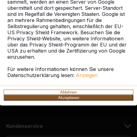
sammelt, werden an einen Server von Google
übermittelt und dort gespeichert. Server-Standort
sind im Regelfall die Vereinigten Staaten. Google ist
an mehrere Rahmenbedingungen für die
Selbstregulierung gehalten, einschließlich der EU-
Kontakt
US Privacy Shield Framework. Besuchen Sie die
Privacy Shield-Website, um weitere Informationen
HeBlad Deutschland
über das Privacy Shield-Programm der EU und der
Diekerstraße 97
USA zu erhalten und die Zertifizierung von Google
42781 Haan
einzusehen.
Deutschland
Für weitere Informationen können Sie unsere
Datenschutzerklärung lesen:
Anzeigen
+49 212 934 77 25
info@HeBlad.de
Ablehnen
Akzeptieren
Kundenservice