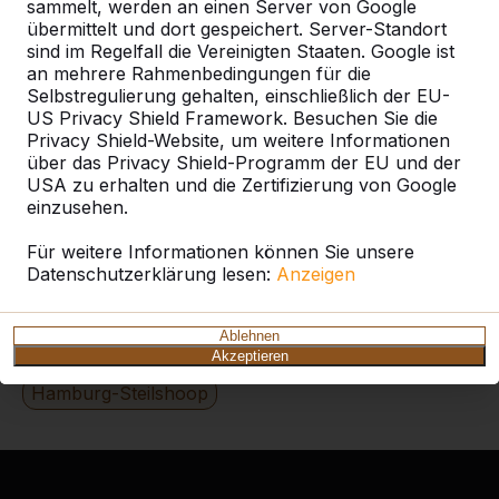
Alles anzeigen
sammelt, werden an einen Server von Google
übermittelt und dort gespeichert. Server-Standort
Kategorie
sind im Regelfall die Vereinigten Staaten. Google ist
an mehrere Rahmenbedingungen für die
Selbstregulierung gehalten, einschließlich der EU-
Alles anzeigen
US Privacy Shield Framework. Besuchen Sie die
Privacy Shield-Website, um weitere Informationen
über das Privacy Shield-Programm der EU und der
Ort oder Postleitzahl suchen
USA zu erhalten und die Zertifizierung von Google
einzusehen.
Für weitere Informationen können Sie unsere
Datenschutzerklärung lesen:
Anzeigen
Ablehnen
Zie ook
Akzeptieren
Hamburg-Steilshoop