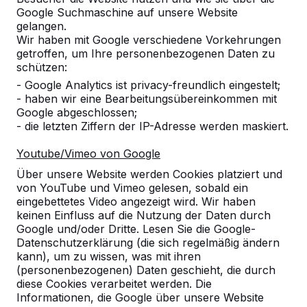
Google Suchmaschine auf unsere Website
gelangen.
Wir haben mit Google verschiedene Vorkehrungen
getroffen, um Ihre personenbezogenen Daten zu
schützen:
- Google Analytics ist privacy-freundlich eingestelt;
- haben wir eine Bearbeitungsübereinkommen mit
Google abgeschlossen;
- die letzten Ziffern der IP-Adresse werden maskiert.
Youtube/Vimeo von Google
Über unsere Website werden Cookies platziert und
Referenzen
von YouTube und Vimeo gelesen, sobald ein
eingebettetes Video angezeigt wird. Wir haben
keinen Einfluss auf die Nutzung der Daten durch
Unsere Produkte finden Sie in ganz Europa
Google und/oder Dritte. Lesen Sie die Google-
und darüber hinaus. Sehen Sie hier, wo Sie
Datenschutzerklärung (die sich regelmäßig ändern
ein HeBlad-Produkt in Ihrer Nähe finden.
kann), um zu wissen, was mit ihren
(personenbezogenen) Daten geschieht, die durch
Produkt
diese Cookies verarbeitet werden. Die
Informationen, die Google über unsere Website