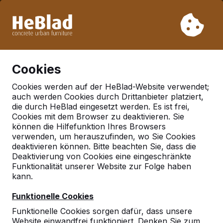
Aufgrund unseres Urlaubs liefern wir von Woche 31 bis
Woche 33 nicht. Bitte berücksichtigen Sie daher längere
Lieferzeiten.
Schon mehr als 30.000 Produkten verkauft
0
Cookies
Cookies werden auf der HeBlad-Website verwendet;
auch werden Cookies durch Drittanbieter platziert,
Deutschland
die durch HeBlad eingesetzt werden. Es ist frei,
Cookies mit dem Browser zu deaktivieren. Sie
Referenties in:
Hamburg
können die Hilfefunktion Ihres Browsers
verwenden, um herauszufinden, wo Sie Cookies
deaktivieren können. Bitte beachten Sie, dass die
Deaktivierung von Cookies eine eingeschränkte
Funktionalität unserer Website zur Folge haben
kann.
Funktionelle Cookies
Funktionelle Cookies sorgen dafür, dass unsere
Website einwandfrei funktioniert. Denken Sie zum