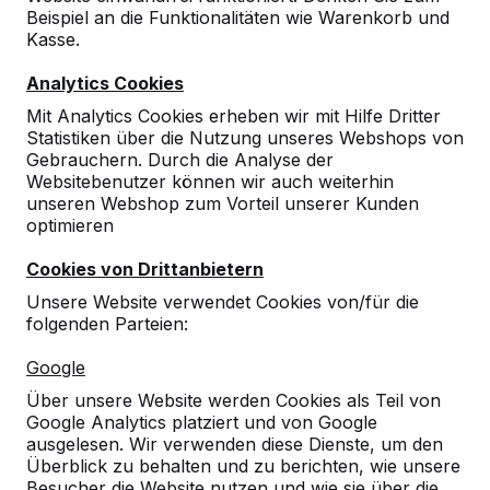
Beispiel an die Funktionalitäten wie Warenkorb und
10
Kasse.
03-02-2023
Analytics Cookies
Mit Analytics Cookies erheben wir mit Hilfe Dritter
Statistiken über die Nutzung unseres Webshops von
9
Gebrauchern. Durch die Analyse der
Websitebenutzer können wir auch weiterhin
Danke die Zustellung hat sehr gut geklappt.
unseren Webshop zum Vorteil unserer Kunden
Professioneller und sehr genauer Fahrer !
optimieren
Sollte ich erneut Produkte von Ihnen
Cookies von Drittanbietern
benötigen, so melde ich mich !
Florian Redlefsen
20-07-2016
Unsere Website verwendet Cookies von/für die
folgenden Parteien:
Google
Über unsere Website werden Cookies als Teil von
Google Analytics platziert und von Google
ausgelesen. Wir verwenden diese Dienste, um den
Überblick zu behalten und zu berichten, wie unsere
Besucher die Website nutzen und wie sie über die