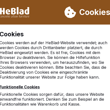
rn wir von Woche 31 bis Woche 33 nicht. Bitte berücksichtigen 
on mehr als 30.000 Produkten verkauft
Cookie
Cookies
Cookies werden auf der HeBlad-Website verwendet; auch
werden Cookies durch Drittanbieter platziert, die durch
HeBlad eingesetzt werden. Es ist frei, Cookies mit dem
Browser zu deaktivieren. Sie können die Hilfefunktion
uis
Ihres Browsers verwenden, um herauszufinden, wo Sie
Cookies deaktivieren können. Bitte beachten Sie, dass die
Deaktivierung von Cookies eine eingeschränkte
Funktionalität unserer Website zur Folge haben kann.
10
Funktionelle Cookies
Bisher haben wir noch kei
Funktionelle Cookies sorgen dafür, dass unsere Website
Von der Optik sehen die T
einwandfrei funktioniert. Denken Sie zum Beispiel an die
Bin auf die Beurteilung d
Funktionalitäten wie Warenkorb und Kasse.
Rückmeldung geben.