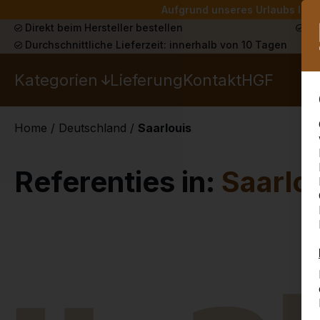
Aufgrund unseres Urlaubs liefe
Direkt beim Hersteller bestellen
Sch
Durchschnittliche Lieferzeit: innerhalb von 10 Tagen
Kategorien
Lieferung
Kontakt
HGF
Home
/
Deutschland
/
Saarlouis
Referenties in:
Saarlo