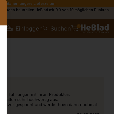
Sie daher längere Lieferzeiten.
s
Kunden beurteilen HeBlad mit 9.3 von 10 möglichen Punkten
0
Einloggen
Suchen
ne Erfahrungen mit ihren Produkten.
T-Platten sehr hochwertig aus.
er Nutzer gespannt und werde Ihnen dann nochmal