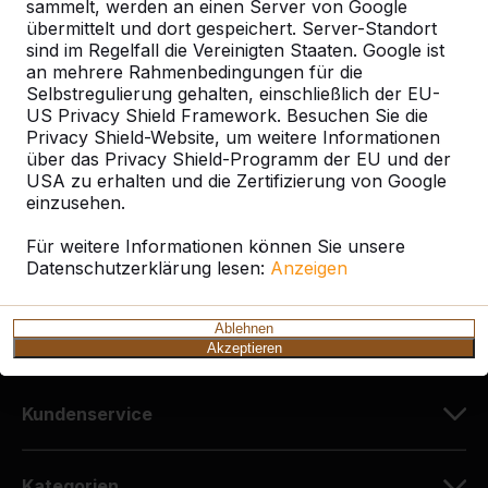
sammelt, werden an einen Server von Google
übermittelt und dort gespeichert. Server-Standort
sind im Regelfall die Vereinigten Staaten. Google ist
Kontakt
an mehrere Rahmenbedingungen für die
Selbstregulierung gehalten, einschließlich der EU-
HeBlad Deutschland
US Privacy Shield Framework. Besuchen Sie die
Diekerstraße 97
Privacy Shield-Website, um weitere Informationen
über das Privacy Shield-Programm der EU und der
42781 Haan
USA zu erhalten und die Zertifizierung von Google
Deutschland
einzusehen.
+49 212 934 77 25
Für weitere Informationen können Sie unsere
Datenschutzerklärung lesen:
info@HeBlad.de
Anzeigen
Ablehnen
Akzeptieren
Kundenservice
Kategorien