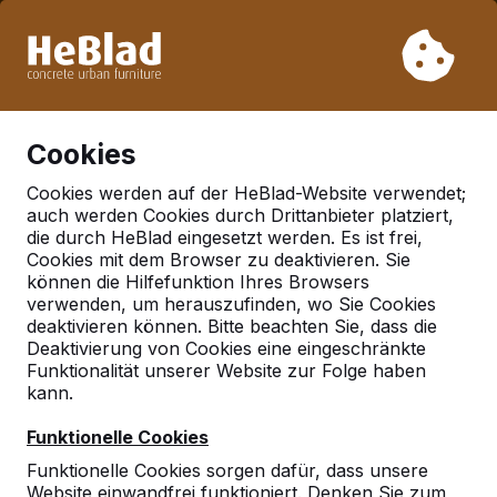
Aufgrund unseres Urlaubs liefern wir von Woche 31 bis
Woche 33 nicht. Bitte berücksichtigen Sie daher längere
Lieferzeiten.
Schon mehr als 30.000 Produkten verkauft
0
Cookies
Cookies werden auf der HeBlad-Website verwendet;
auch werden Cookies durch Drittanbieter platziert,
Deutschland
die durch HeBlad eingesetzt werden. Es ist frei,
Cookies mit dem Browser zu deaktivieren. Sie
Referenties in:
Kronach
können die Hilfefunktion Ihres Browsers
verwenden, um herauszufinden, wo Sie Cookies
deaktivieren können. Bitte beachten Sie, dass die
Deaktivierung von Cookies eine eingeschränkte
Geen reviews gevonden voor deze
Funktionalität unserer Website zur Folge haben
locatie.
kann.
Funktionelle Cookies
Funktionelle Cookies sorgen dafür, dass unsere
Website einwandfrei funktioniert. Denken Sie zum