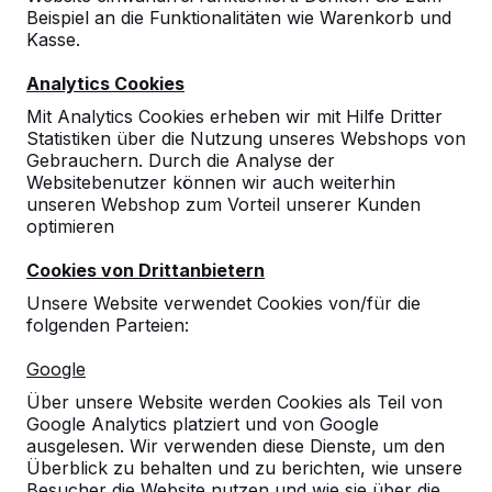
Beispiel an die Funktionalitäten wie Warenkorb und
Kasse.
Analytics Cookies
Mit Analytics Cookies erheben wir mit Hilfe Dritter
Statistiken über die Nutzung unseres Webshops von
Gebrauchern. Durch die Analyse der
Websitebenutzer können wir auch weiterhin
unseren Webshop zum Vorteil unserer Kunden
optimieren
Cookies von Drittanbietern
Unsere Website verwendet Cookies von/für die
folgenden Parteien:
Referenzen
Google
Unsere Produkte finden Sie in ganz Europa
Über unsere Website werden Cookies als Teil von
und darüber hinaus. Sehen Sie hier, wo Sie
Google Analytics platziert und von Google
ein HeBlad-Produkt in Ihrer Nähe finden.
ausgelesen. Wir verwenden diese Dienste, um den
Überblick zu behalten und zu berichten, wie unsere
Produkt
Besucher die Website nutzen und wie sie über die