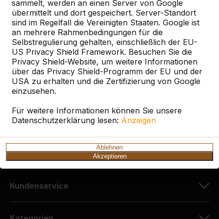
sammelt, werden an einen Server von Google
übermittelt und dort gespeichert. Server-Standort
sind im Regelfall die Vereinigten Staaten. Google ist
Kontakt
an mehrere Rahmenbedingungen für die
Selbstregulierung gehalten, einschließlich der EU-
HeBlad Deutschland
US Privacy Shield Framework. Besuchen Sie die
Diekerstraße 97
Privacy Shield-Website, um weitere Informationen
über das Privacy Shield-Programm der EU und der
42781 Haan
USA zu erhalten und die Zertifizierung von Google
Deutschland
einzusehen.
+49 212 934 77 25
Für weitere Informationen können Sie unsere
Datenschutzerklärung lesen:
info@HeBlad.de
Anzeigen
Ablehnen
Akzeptieren
Kundenservice
Kategorien