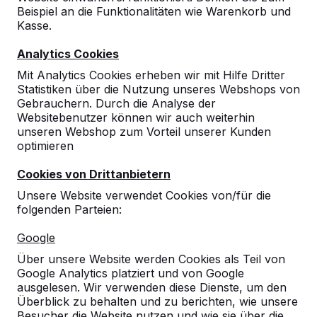
Beispiel an die Funktionalitäten wie Warenkorb und
Kasse.
Analytics Cookies
Mit Analytics Cookies erheben wir mit Hilfe Dritter
Statistiken über die Nutzung unseres Webshops von
Gebrauchern. Durch die Analyse der
Websitebenutzer können wir auch weiterhin
unseren Webshop zum Vorteil unserer Kunden
optimieren
Cookies von Drittanbietern
Unsere Website verwendet Cookies von/für die
folgenden Parteien:
Referenzen
Google
Unsere Produkte finden Sie in ganz Europa
Über unsere Website werden Cookies als Teil von
und darüber hinaus. Sehen Sie hier, wo Sie
Google Analytics platziert und von Google
ein HeBlad-Produkt in Ihrer Nähe finden.
ausgelesen. Wir verwenden diese Dienste, um den
Überblick zu behalten und zu berichten, wie unsere
Produkt
Besucher die Website nutzen und wie sie über die