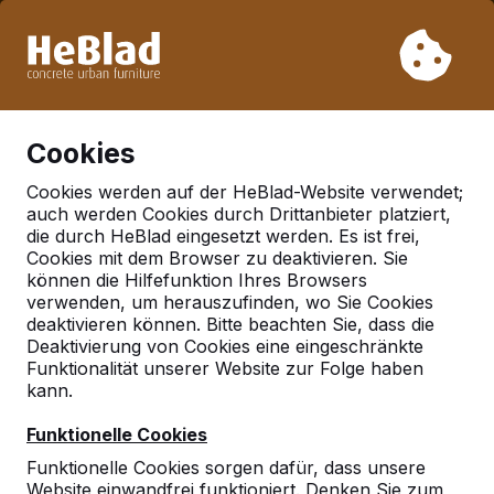
Aufgrund unseres Urlaubs liefern wir von Woche 31 bis
Woche 33 nicht. Bitte berücksichtigen Sie daher längere
Lieferzeiten.
Schon mehr als 30.000 Produkten verkauft
0
Cookies
Cookies werden auf der HeBlad-Website verwendet;
auch werden Cookies durch Drittanbieter platziert,
Deutschland
die durch HeBlad eingesetzt werden. Es ist frei,
Cookies mit dem Browser zu deaktivieren. Sie
Referenties in:
Kaarst
können die Hilfefunktion Ihres Browsers
verwenden, um herauszufinden, wo Sie Cookies
deaktivieren können. Bitte beachten Sie, dass die
Deaktivierung von Cookies eine eingeschränkte
Geen reviews gevonden voor deze
Funktionalität unserer Website zur Folge haben
locatie.
kann.
Funktionelle Cookies
Funktionelle Cookies sorgen dafür, dass unsere
Website einwandfrei funktioniert. Denken Sie zum