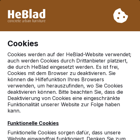
Aufgrund unseres Urlaubs liefern wir von Woche 31 bis
Woche 33 nicht. Bitte berücksichtigen Sie daher längere
Lieferzeiten.
Schon mehr als 30.000 Produkten verkauft
0
Cookies
Cookies werden auf der HeBlad-Website verwendet;
auch werden Cookies durch Drittanbieter platziert,
Deutschland
die durch HeBlad eingesetzt werden. Es ist frei,
Cookies mit dem Browser zu deaktivieren. Sie
Referenties in:
Breese
können die Hilfefunktion Ihres Browsers
verwenden, um herauszufinden, wo Sie Cookies
deaktivieren können. Bitte beachten Sie, dass die
Deaktivierung von Cookies eine eingeschränkte
Funktionalität unserer Website zur Folge haben
kann.
Funktionelle Cookies
Funktionelle Cookies sorgen dafür, dass unsere
Website einwandfrei funktioniert. Denken Sie zum