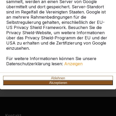
sammelt, werden an einen Server von Google
Kategorie
übermittelt und dort gespeichert. Server-Standort
sind im Regelfall die Vereinigten Staaten. Google ist
Alles anzeigen
an mehrere Rahmenbedingungen für die
Selbstregulierung gehalten, einschließlich der EU-
US Privacy Shield Framework. Besuchen Sie die
Ort oder Postleitzahl suchen
Privacy Shield-Website, um weitere Informationen
über das Privacy Shield-Programm der EU und der
USA zu erhalten und die Zertifizierung von Google
einzusehen.
Für weitere Informationen können Sie unsere
Datenschutzerklärung lesen:
Anzeigen
Zie ook
Ablehnen
Akzeptieren
Wittenberge
Kontakt