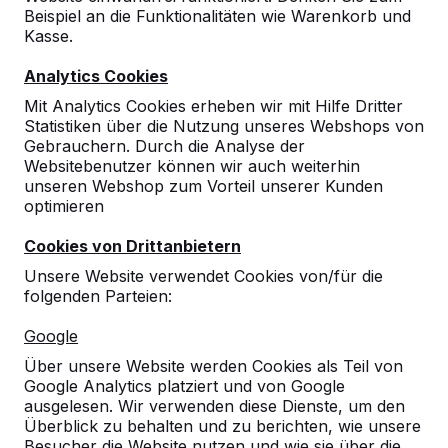
Beispiel an die Funktionalitäten wie Warenkorb und
10
Kasse.
Unsere Kinder haben in der windigen und
Analytics Cookies
kalten Jahreszeit mit einem kleinen leichten
Ball inkl. eigenem Regelsystem die
Mit Analytics Cookies erheben wir mit Hilfe Dritter
Tischtennisplatte erobert und freuen sich auf
Statistiken über die Nutzung unseres Webshops von
den Frühling/Sommer.
Gebrauchern. Durch die Analyse der
Websitebenutzer können wir auch weiterhin
Auch die Erzieher sind vom Aussehen und
unseren Webshop zum Vorteil unserer Kunden
Qualität begeistert.
optimieren
Förderverein Waldschule Breese
06-04-
& KITA e.V.
2017
Cookies von Drittanbietern
Unsere Website verwendet Cookies von/für die
folgenden Parteien:
Google
Über unsere Website werden Cookies als Teil von
Google Analytics platziert und von Google
ausgelesen. Wir verwenden diese Dienste, um den
Überblick zu behalten und zu berichten, wie unsere
Besucher die Website nutzen und wie sie über die