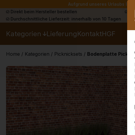
Aufgrund unseres Urlaubs liefe
Direkt beim Hersteller bestellen
Sch
Durchschnittliche Lieferzeit: innerhalb von 10 Tagen
Kategorien
Lieferung
Kontakt
HGF
Home
/
Kategorien
/
Picknicksets
/
Bodenplatte Pickni