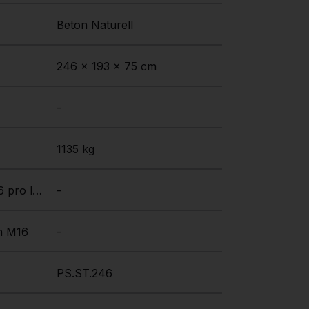
Beton Naturell
246 x 193 x 75 cm
-
1135 kg
Verschraubungen M16 pro lange Seite 2 Stück
-
n M16
-
PS.ST.246