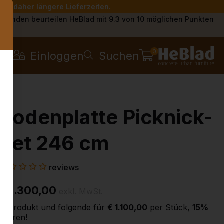
Sie daher längere Lieferzeiten.
s
Kunden beurteilen HeBlad mit 9.3 von 10 möglichen Punkten
0
Einloggen
Suchen
Bodenplatte Picknick-
Set 246 cm
reviews
€ 1.300,00
exkl. MwSt.
2. Produkt und folgende für
€ 1.100,00
per Stück,
15%
sparen!