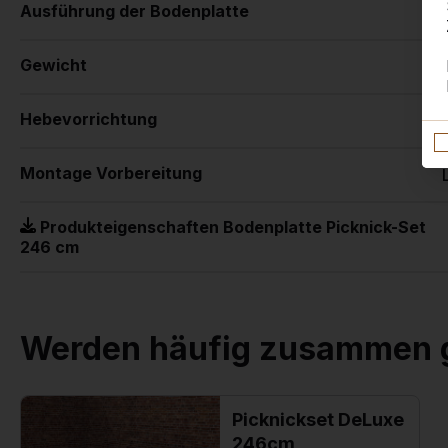
Ausführung der Bodenplatte
Gewicht
Hebevorrichtung
Montage Vorbereitung
Produkteigenschaften Bodenplatte Picknick-Set
246 cm
Werden häufig zusammen 
Picknickset DeLuxe
246cm