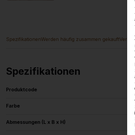
Spezifikationen
Werden häufig zusammen gekauft
Vergle
Spezifikationen
Produktcode
Farbe
Abmessungen (L x B x H)