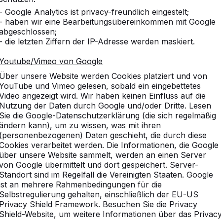
- Google Analytics ist privacy-freundlich eingestelt;
- haben wir eine Bearbeitungsübereinkommen mit Google
abgeschlossen;
- die letzten Ziffern der IP-Adresse werden maskiert.
Youtube/Vimeo von Google
ichbare Produkte
Über unsere Website werden Cookies platziert und von
YouTube und Vimeo gelesen, sobald ein eingebettetes
Video angezeigt wird. Wir haben keinen Einfluss auf die
Nutzung der Daten durch Google und/oder Dritte. Lesen
Sie die Google-Datenschutzerklärung (die sich regelmäßig
ändern kann), um zu wissen, was mit ihren
(personenbezogenen) Daten geschieht, die durch diese
Cookies verarbeitet werden. Die Informationen, die Google
OP.PS.246
über unsere Website sammelt, werden an einen Server
von Google übermittelt und dort gespeichert. Server-
Beton Naturell
Standort sind im Regelfall die Vereinigten Staaten. Google
ist an mehrere Rahmenbedingungen für die
Selbstregulierung gehalten, einschließlich der EU-US
248 x 236 x 7 cm
Privacy Shield Framework. Besuchen Sie die Privacy
Shield-Website, um weitere Informationen über das Privac