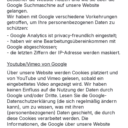
Zur Bestellung hinzufügen
Google Suchmaschine auf unsere Website
gelangen.
Wir haben mit Google verschiedene Vorkehrungen
getroffen, um Ihre personenbezogenen Daten zu
Zum Angebot hinzufügen
schützen:
- Google Analytics ist privacy-freundlich eingestelt;
- haben wir eine Bearbeitungsübereinkommen mit
Google abgeschlossen;
Die Versandkosten werden nach Ihrem Lieferadresse
- die letzten Ziffern der IP-Adresse werden maskiert.
berechnet. Das Paket wird nach Eingang der Zahlung
Youtube/Vimeo von Google
versendet.
Über unsere Website werden Cookies platziert und
von YouTube und Vimeo gelesen, sobald ein
eingebettetes Video angezeigt wird. Wir haben
keinen Einfluss auf die Nutzung der Daten durch
100 Tischtennisbälle in
Google und/oder Dritte. Lesen Sie die Google-
einem Karton verpackt
Datenschutzerklärung (die sich regelmäßig ändern
kann), um zu wissen, was mit ihren
Diese Bälle sind von ausgezeichneter Qualität und
(personenbezogenen) Daten geschieht, die durch
werden darum auch von Tischtennisvereinen als
diese Cookies verarbeitet werden. Die
Übungsbälle gebraucht. Ideal für Großverbraucher
Informationen, die Google über unsere Website