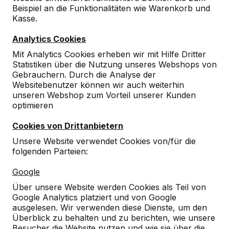
Beispiel an die Funktionalitäten wie Warenkorb und
Kasse.
Analytics Cookies
Mit Analytics Cookies erheben wir mit Hilfe Dritter
Statistiken über die Nutzung unseres Webshops von
Gebrauchern. Durch die Analyse der
Websitebenutzer können wir auch weiterhin
Karton mit 100 Bällen
unseren Webshop zum Vorteil unserer Kunden
optimieren
15
reviews
Cookies von Drittanbietern
Unsere Website verwendet Cookies von/für die
€ 50,00
exkl. MwSt.
folgenden Parteien:
Anzahl
Google
Über unsere Website werden Cookies als Teil von
Google Analytics platziert und von Google
ausgelesen. Wir verwenden diese Dienste, um den
Überblick zu behalten und zu berichten, wie unsere
Besucher die Website nutzen und wie sie über die