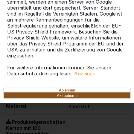
wie Schulen und Vereine.
sammelt, werden an einen Server von Google
übermittelt und dort gespeichert. Server-Standort
Bestellen Sie nur die Bälle, werden Versandkosten
sind im Regelfall die Vereinigten Staaten. Google ist
berechnet.
an mehrere Rahmenbedingungen für die
Aber zusammen mit einem Tischtennitisch werden
Selbstregulierung gehalten, einschließlich der EU-
diese mit dem Tisch geliefert.
US Privacy Shield Framework. Besuchen Sie die
Privacy Shield-Website, um weitere Informationen
Bei einer Einzelbestellung werden die Schläger und
über das Privacy Shield-Programm der EU und der
Bälle innerhalb 2 Tagen per Post verschickt.
USA zu erhalten und die Zertifizierung von Google
einzusehen.
Für weitere Informationen können Sie unsere
Spezifikationen
Datenschutzerklärung lesen:
Anzeigen
Produktcode
B.DS100
Ablehnen
Akzeptieren
Material
Kunststoff
Produkteigenschaften
Karton mit 100
Tischtennisbällen