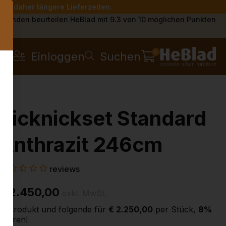
Sie daher längere Lieferzeiten.
s
Kunden beurteilen HeBlad mit 9.3 von 10 möglichen Punkten
0
Einloggen
Suchen
Picknickset Standard
Anthrazit 246cm
reviews
€ 2.450,00
exkl. MwSt.
2. Produkt und folgende für
€ 2.250,00
per Stück,
8%
sparen!