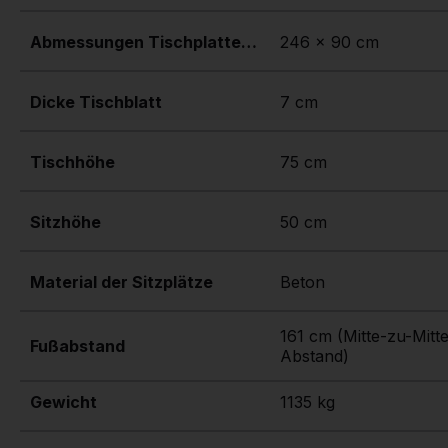
Abmessungen Tischplatte (L x B)
246 x 90 cm
Dicke Tischblatt
7 cm
Tischhöhe
75 cm
Sitzhöhe
50 cm
Material der Sitzplätze
Beton
161 cm (Mitte-zu-Mitt
Fußabstand
Abstand)
Gewicht
1135 kg