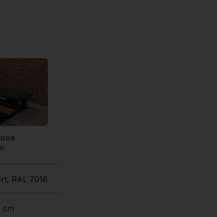
Luxe
m
ert, RAL 7016
5 cm