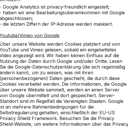
- Google Analytics ist privacy-freundlich eingestelt;
- haben wir eine Bearbeitungsübereinkommen mit Google
abgeschlossen;
- die letzten Ziffern der IP-Adresse werden maskiert.
Youtube/Vimeo von Google
ichbare Produkte
Über unsere Website werden Cookies platziert und von
YouTube und Vimeo gelesen, sobald ein eingebettetes
Video angezeigt wird. Wir haben keinen Einfluss auf die
Nutzung der Daten durch Google und/oder Dritte. Lesen
Sie die Google-Datenschutzerklärung (die sich regelmäßig
ändern kann), um zu wissen, was mit ihren
(personenbezogenen) Daten geschieht, die durch diese
Cookies verarbeitet werden. Die Informationen, die Google
PS.STA.246
über unsere Website sammelt, werden an einen Server
von Google übermittelt und dort gespeichert. Server-
Anthrazit lackiert, RAL 7016
Standort sind im Regelfall die Vereinigten Staaten. Google
ist an mehrere Rahmenbedingungen für die
Selbstregulierung gehalten, einschließlich der EU-US
246 x 193 x 75 cm
Privacy Shield Framework. Besuchen Sie die Privacy
Shield-Website, um weitere Informationen über das Privac