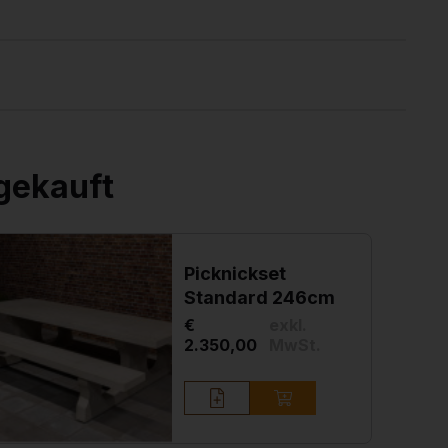
gekauft
Picknickset
Standard 246cm
€
exkl.
2.350,00
MwSt.