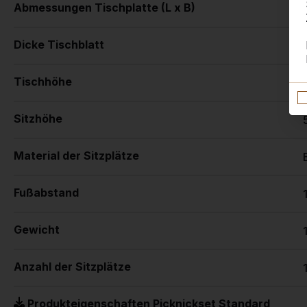
Abmessungen Tischplatte (L x B)
Dicke Tischblatt
Tischhöhe
Sitzhöhe
Material der Sitzplätze
Fußabstand
Gewicht
Anzahl der Sitzplätze
Produkteigenschaften Picknickset Standard