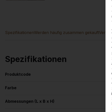
Spezifikationen
Werden häufig zusammen gekauft
Vergle
Spezifikationen
Produktcode
Farbe
Abmessungen (L x B x H)