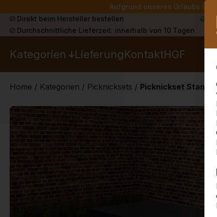
Aufgrund unseres Urlaubs liefe
Direkt beim Hersteller bestellen
Sch
Durchschnittliche Lieferzeit: innerhalb von 10 Tagen
Kategorien
Lieferung
Kontakt
HGF
Home
/
Kategorien
/
Picknicksets
/
Picknickset Standa