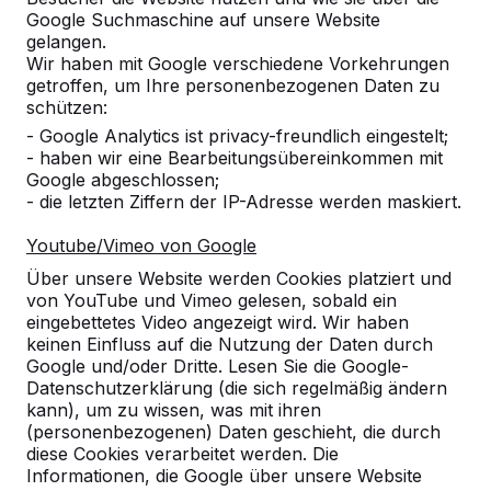
Google Suchmaschine auf unsere Website
gelangen.
Wir haben mit Google verschiedene Vorkehrungen
getroffen, um Ihre personenbezogenen Daten zu
schützen:
- Google Analytics ist privacy-freundlich eingestelt;
- haben wir eine Bearbeitungsübereinkommen mit
Google abgeschlossen;
- die letzten Ziffern der IP-Adresse werden maskiert.
Referenzen
Youtube/Vimeo von Google
Unsere Produkte finden Sie in ganz Europa
Über unsere Website werden Cookies platziert und
und darüber hinaus. Sehen Sie hier, wo Sie
von YouTube und Vimeo gelesen, sobald ein
ein HeBlad-Produkt in Ihrer Nähe finden.
eingebettetes Video angezeigt wird. Wir haben
keinen Einfluss auf die Nutzung der Daten durch
Produkt
Google und/oder Dritte. Lesen Sie die Google-
Datenschutzerklärung (die sich regelmäßig ändern
Alles anzeigen
kann), um zu wissen, was mit ihren
(personenbezogenen) Daten geschieht, die durch
Kategorie
diese Cookies verarbeitet werden. Die
Informationen, die Google über unsere Website