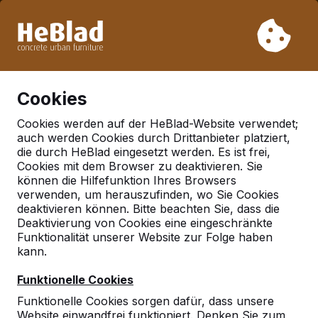
Aufgrund unseres Urlaubs liefern wir von Woche 31 bis
Woche 33 nicht. Bitte berücksichtigen Sie daher längere
Lieferzeiten.
Schon mehr als 30.000 Produkten verkauft
0
Cookies
Cookies werden auf der HeBlad-Website verwendet;
auch werden Cookies durch Drittanbieter platziert,
Deutschland
die durch HeBlad eingesetzt werden. Es ist frei,
Cookies mit dem Browser zu deaktivieren. Sie
Referenties in:
Emsdetten
können die Hilfefunktion Ihres Browsers
verwenden, um herauszufinden, wo Sie Cookies
deaktivieren können. Bitte beachten Sie, dass die
Deaktivierung von Cookies eine eingeschränkte
Funktionalität unserer Website zur Folge haben
kann.
Funktionelle Cookies
Funktionelle Cookies sorgen dafür, dass unsere
Website einwandfrei funktioniert. Denken Sie zum