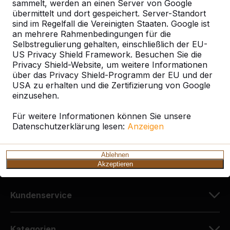
sammelt, werden an einen Server von Google
übermittelt und dort gespeichert. Server-Standort
sind im Regelfall die Vereinigten Staaten. Google ist
Kontakt
an mehrere Rahmenbedingungen für die
Selbstregulierung gehalten, einschließlich der EU-
HeBlad Deutschland
US Privacy Shield Framework. Besuchen Sie die
Diekerstraße 97
Privacy Shield-Website, um weitere Informationen
über das Privacy Shield-Programm der EU und der
42781 Haan
USA zu erhalten und die Zertifizierung von Google
Deutschland
einzusehen.
+49 212 934 77 25
Für weitere Informationen können Sie unsere
Datenschutzerklärung lesen:
info@HeBlad.de
Anzeigen
Ablehnen
Akzeptieren
Kundenservice
Kategorien