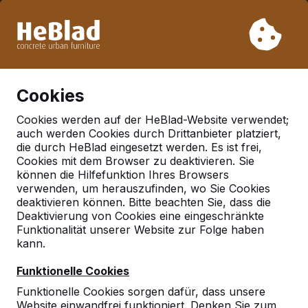
Aufgrund unseres Urlaubs liefern wir von Woche 31 bis
Woche 33 nicht. Bitte berücksichtigen Sie daher längere
Lieferzeiten.
Schon mehr als 30.000 Produkten verkauft
0
Cookies
Cookies werden auf der HeBlad-Website verwendet;
auch werden Cookies durch Drittanbieter platziert,
Deutschland
die durch HeBlad eingesetzt werden. Es ist frei,
Cookies mit dem Browser zu deaktivieren. Sie
Referenties in:
Heidelberg
können die Hilfefunktion Ihres Browsers
verwenden, um herauszufinden, wo Sie Cookies
deaktivieren können. Bitte beachten Sie, dass die
Deaktivierung von Cookies eine eingeschränkte
Geen reviews gevonden voor deze
Funktionalität unserer Website zur Folge haben
locatie.
kann.
Funktionelle Cookies
Funktionelle Cookies sorgen dafür, dass unsere
Website einwandfrei funktioniert. Denken Sie zum