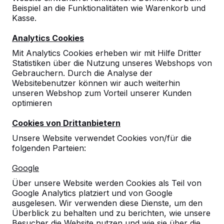
Beispiel an die Funktionalitäten wie Warenkorb und
Kasse.
Analytics Cookies
Mit Analytics Cookies erheben wir mit Hilfe Dritter
Statistiken über die Nutzung unseres Webshops von
Gebrauchern. Durch die Analyse der
Websitebenutzer können wir auch weiterhin
unseren Webshop zum Vorteil unserer Kunden
optimieren
Cookies von Drittanbietern
Unsere Website verwendet Cookies von/für die
folgenden Parteien:
Referenzen
Google
Unsere Produkte finden Sie in ganz Europa
Über unsere Website werden Cookies als Teil von
und darüber hinaus. Sehen Sie hier, wo Sie
Google Analytics platziert und von Google
ein HeBlad-Produkt in Ihrer Nähe finden.
ausgelesen. Wir verwenden diese Dienste, um den
Überblick zu behalten und zu berichten, wie unsere
Produkt
Besucher die Website nutzen und wie sie über die