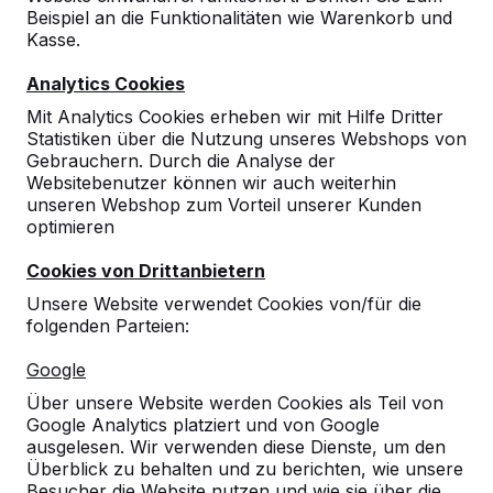
Beispiel an die Funktionalitäten wie Warenkorb und
Kasse.
Analytics Cookies
Mit Analytics Cookies erheben wir mit Hilfe Dritter
Statistiken über die Nutzung unseres Webshops von
Gebrauchern. Durch die Analyse der
Websitebenutzer können wir auch weiterhin
unseren Webshop zum Vorteil unserer Kunden
optimieren
Cookies von Drittanbietern
Unsere Website verwendet Cookies von/für die
folgenden Parteien:
Referenzen
Google
Über unsere Website werden Cookies als Teil von
Unsere Produkte finden Sie in ganz Europa
Google Analytics platziert und von Google
und darüber hinaus. Sehen Sie hier, wo Sie
ausgelesen. Wir verwenden diese Dienste, um den
ein HeBlad-Produkt in Ihrer Nähe finden.
Überblick zu behalten und zu berichten, wie unsere
Besucher die Website nutzen und wie sie über die