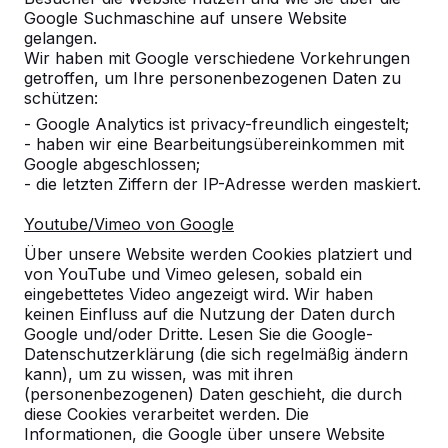
Google Suchmaschine auf unsere Website
Produkt
gelangen.
Wir haben mit Google verschiedene Vorkehrungen
Alles anzeigen
getroffen, um Ihre personenbezogenen Daten zu
schützen:
Kategorie
- Google Analytics ist privacy-freundlich eingestelt;
- haben wir eine Bearbeitungsübereinkommen mit
Alles anzeigen
Google abgeschlossen;
- die letzten Ziffern der IP-Adresse werden maskiert.
Ort oder Postleitzahl suchen
Youtube/Vimeo von Google
Über unsere Website werden Cookies platziert und
von YouTube und Vimeo gelesen, sobald ein
eingebettetes Video angezeigt wird. Wir haben
keinen Einfluss auf die Nutzung der Daten durch
Google und/oder Dritte. Lesen Sie die Google-
Datenschutzerklärung (die sich regelmäßig ändern
kann), um zu wissen, was mit ihren
Zie ook
(personenbezogenen) Daten geschieht, die durch
diese Cookies verarbeitet werden. Die
Hattersheim
Hattersheim
Hofheim
Hofheim-
Krift
Informationen, die Google über unsere Website
am Main
Lorsbach