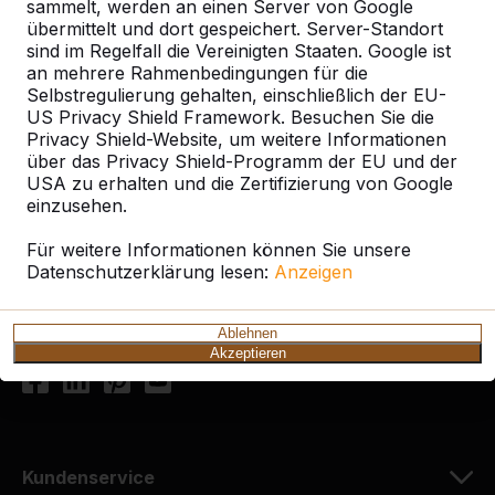
sammelt, werden an einen Server von Google
übermittelt und dort gespeichert. Server-Standort
sind im Regelfall die Vereinigten Staaten. Google ist
an mehrere Rahmenbedingungen für die
Selbstregulierung gehalten, einschließlich der EU-
US Privacy Shield Framework. Besuchen Sie die
Kontakt
Privacy Shield-Website, um weitere Informationen
über das Privacy Shield-Programm der EU und der
HeBlad Deutschland
USA zu erhalten und die Zertifizierung von Google
Diekerstraße 97
einzusehen.
42781 Haan
Deutschland
Für weitere Informationen können Sie unsere
Datenschutzerklärung lesen:
Anzeigen
+49 212 934 77 25
info@HeBlad.de
Ablehnen
Akzeptieren
Kundenservice