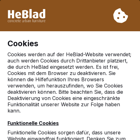
Aufgrund unseres Urlaubs liefern wir von Woche 31 bis
Woche 33 nicht. Bitte berücksichtigen Sie daher längere
Lieferzeiten.
Schon mehr als 30.000 Produkten verkauft
0
Cookies
Cookies werden auf der HeBlad-Website verwendet;
auch werden Cookies durch Drittanbieter platziert,
Deutschland
die durch HeBlad eingesetzt werden. Es ist frei,
Cookies mit dem Browser zu deaktivieren. Sie
Referenties in:
Hofheim
können die Hilfefunktion Ihres Browsers
am taunus
verwenden, um herauszufinden, wo Sie Cookies
deaktivieren können. Bitte beachten Sie, dass die
Deaktivierung von Cookies eine eingeschränkte
Funktionalität unserer Website zur Folge haben
Geen reviews gevonden voor deze
kann.
locatie.
Funktionelle Cookies
Funktionelle Cookies sorgen dafür, dass unsere
Website einwandfrei funktioniert. Denken Sie zum