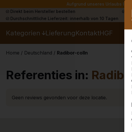
Aufgrund unseres Urlaubs liefe
Direkt beim Hersteller bestellen
Sch
Durchschnittliche Lieferzeit: innerhalb von 10 Tagen
Kategorien
Lieferung
Kontakt
HGF
Home
/
Deutschland
/
Radibor-colln
Referenties in:
Radibor
Geen reviews gevonden voor deze locatie.