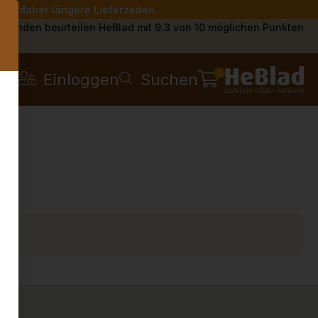
Sie daher längere Lieferzeiten.
s
Kunden beurteilen HeBlad mit 9.3 von 10 möglichen Punkten
0
Einloggen
Suchen