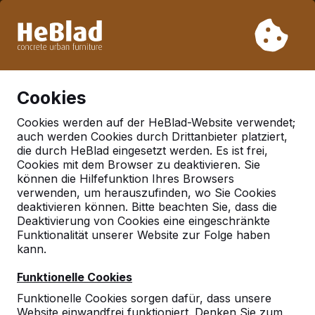
Aufgrund unseres Urlaubs liefern wir von Woche 31 bis
Woche 33 nicht. Bitte berücksichtigen Sie daher längere
Lieferzeiten.
Schon mehr als 30.000 Produkten verkauft
0
Cookies
Cookies werden auf der HeBlad-Website verwendet;
auch werden Cookies durch Drittanbieter platziert,
Deutschland
die durch HeBlad eingesetzt werden. Es ist frei,
Cookies mit dem Browser zu deaktivieren. Sie
Referenties in:
Goch
können die Hilfefunktion Ihres Browsers
verwenden, um herauszufinden, wo Sie Cookies
deaktivieren können. Bitte beachten Sie, dass die
Deaktivierung von Cookies eine eingeschränkte
Funktionalität unserer Website zur Folge haben
kann.
Funktionelle Cookies
Funktionelle Cookies sorgen dafür, dass unsere
Website einwandfrei funktioniert. Denken Sie zum