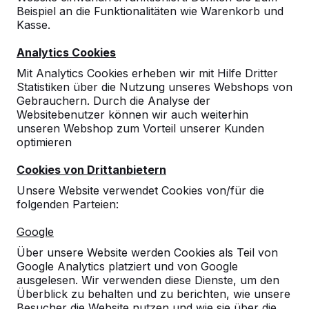
Beispiel an die Funktionalitäten wie Warenkorb und
10
Kasse.
Die Kinder waren sofort von ihrem neuen
Analytics Cookies
Spielgerät begeistert. Wir haben einen Plan
erstellt, damit alle Kinder, die damit spielen
Mit Analytics Cookies erheben wir mit Hilfe Dritter
wollen auch an die Reihe kommen.
Statistiken über die Nutzung unseres Webshops von
Uwe Hasselmann (Lehrer an der
06-05-
Gebrauchern. Durch die Analyse der
St.Georg-Schule, Goch)
2018
Websitebenutzer können wir auch weiterhin
unseren Webshop zum Vorteil unserer Kunden
optimieren
9
Cookies von Drittanbietern
Guten Tag,
Unsere Website verwendet Cookies von/für die
vielen Dank für die schnelle und gute
folgenden Parteien:
Lieferung der Tischtennisplatte.
Die Kinder in der Ferienbetreuung spielen
Google
schon fleißig.
Über unsere Website werden Cookies als Teil von
06-07-2015
Google Analytics platziert und von Google
ausgelesen. Wir verwenden diese Dienste, um den
Überblick zu behalten und zu berichten, wie unsere
Besucher die Website nutzen und wie sie über die