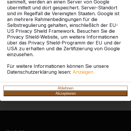
sammelt, werden an einen Server von Google
ein HeBlad-Produkt in Ihrer Nähe finden.
übermittelt und dort gespeichert. Server-Standort
sind im Regelfall die Vereinigten Staaten. Google ist
Produkt
an mehrere Rahmenbedingungen für die
Selbstregulierung gehalten, einschließlich der EU-
Alles anzeigen
US Privacy Shield Framework. Besuchen Sie die
Privacy Shield-Website, um weitere Informationen
Kategorie
über das Privacy Shield-Programm der EU und der
USA zu erhalten und die Zertifizierung von Google
einzusehen.
Alles anzeigen
Für weitere Informationen können Sie unsere
Datenschutzerklärung lesen:
Anzeigen
Ort oder Postleitzahl suchen
Ablehnen
Akzeptieren