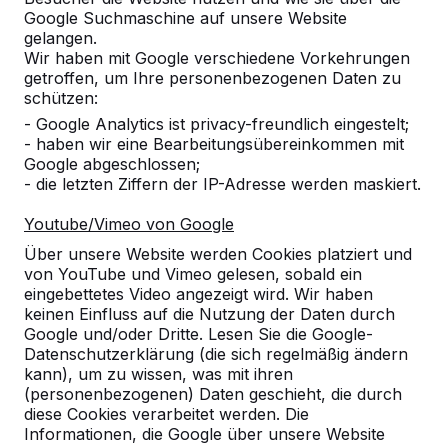
Google Suchmaschine auf unsere Website
gelangen.
Wir haben mit Google verschiedene Vorkehrungen
getroffen, um Ihre personenbezogenen Daten zu
schützen:
- Google Analytics ist privacy-freundlich eingestelt;
- haben wir eine Bearbeitungsübereinkommen mit
Google abgeschlossen;
- die letzten Ziffern der IP-Adresse werden maskiert.
Youtube/Vimeo von Google
Über unsere Website werden Cookies platziert und
von YouTube und Vimeo gelesen, sobald ein
eingebettetes Video angezeigt wird. Wir haben
keinen Einfluss auf die Nutzung der Daten durch
Google und/oder Dritte. Lesen Sie die Google-
Datenschutzerklärung (die sich regelmäßig ändern
Referenzen
kann), um zu wissen, was mit ihren
(personenbezogenen) Daten geschieht, die durch
diese Cookies verarbeitet werden. Die
Unsere Produkte finden Sie in ganz Europa
Informationen, die Google über unsere Website
und darüber hinaus. Sehen Sie hier, wo Sie