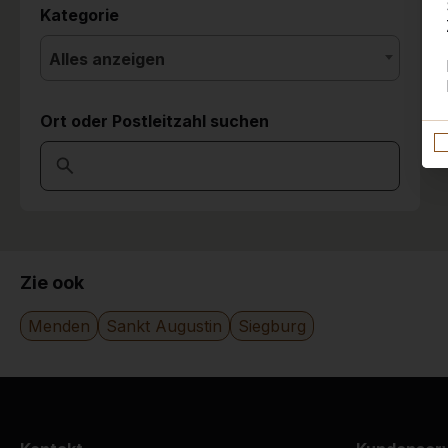
Kategorie
Alles anzeigen
Ort oder Postleitzahl suchen
Zie ook
Menden
Sankt Augustin
Siegburg