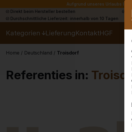
Aufgrund unseres Urlaubs liefe
Direkt beim Hersteller bestellen
Sch
Durchschnittliche Lieferzeit: innerhalb von 10 Tagen
Kategorien
Lieferung
Kontakt
HGF
Home
/
Deutschland
/
Troisdorf
Referenties in:
Troisd