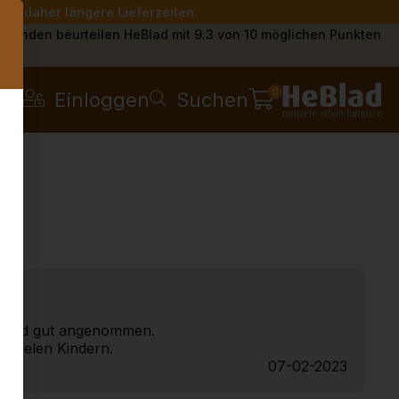
Sie daher längere Lieferzeiten.
s
Kunden beurteilen HeBlad mit 9.3 von 10 möglichen Punkten
0
Einloggen
Suchen
nd wird gut angenommen.
d vielen Kindern.
07-02-2023