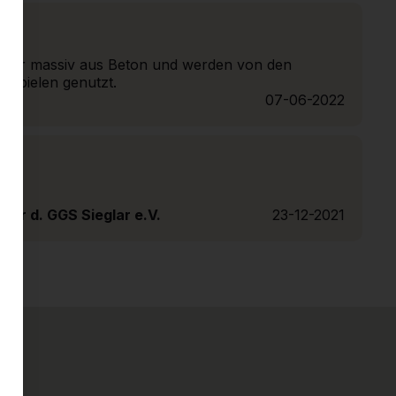
d sehr massiv aus Beton und werden von den
 Spielen genutzt.
07-06-2022
erer d. GGS Sieglar e.V.
23-12-2021