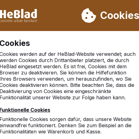
rn wir von Woche 31 bis Woche 33 nicht. Bitte berücksichtigen 
on mehr als 30.000 Produkten verkauft
Cookie
Cookies
Cookies werden auf der HeBlad-Website verwendet; auch
werden Cookies durch Drittanbieter platziert, die durch
HeBlad eingesetzt werden. Es ist frei, Cookies mit dem
Browser zu deaktivieren. Sie können die Hilfefunktion
orf
Ihres Browsers verwenden, um herauszufinden, wo Sie
Cookies deaktivieren können. Bitte beachten Sie, dass die
Deaktivierung von Cookies eine eingeschränkte
Funktionalität unserer Website zur Folge haben kann.
9
Funktionelle Cookies
Die TT-Platte ist stabil u
Funktionelle Cookies sorgen dafür, dass unsere Website
Auch mit großen Bällen un
einwandfrei funktioniert. Denken Sie zum Beispiel an die
Andreas Friedrichs
Funktionalitäten wie Warenkorb und Kasse.