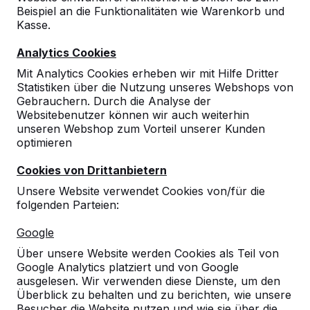
Beispiel an die Funktionalitäten wie Warenkorb und
Kasse.
Analytics Cookies
Mit Analytics Cookies erheben wir mit Hilfe Dritter
Statistiken über die Nutzung unseres Webshops von
Gebrauchern. Durch die Analyse der
Websitebenutzer können wir auch weiterhin
unseren Webshop zum Vorteil unserer Kunden
optimieren
Cookies von Drittanbietern
Unsere Website verwendet Cookies von/für die
folgenden Parteien:
Referenzen
Google
Unsere Produkte finden Sie in ganz Europa
Über unsere Website werden Cookies als Teil von
und darüber hinaus. Sehen Sie hier, wo Sie
Google Analytics platziert und von Google
ein HeBlad-Produkt in Ihrer Nähe finden.
ausgelesen. Wir verwenden diese Dienste, um den
Überblick zu behalten und zu berichten, wie unsere
Produkt
Besucher die Website nutzen und wie sie über die