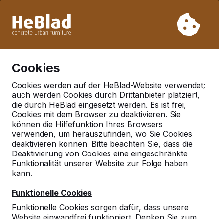
Aufgrund unseres Urlaubs liefern wir von Woche 31 bis
Woche 33 nicht. Bitte berücksichtigen Sie daher längere
Lieferzeiten.
Schon mehr als 30.000 Produkten verkauft
0
Cookies
Cookies werden auf der HeBlad-Website verwendet;
auch werden Cookies durch Drittanbieter platziert,
Deutschland
die durch HeBlad eingesetzt werden. Es ist frei,
Cookies mit dem Browser zu deaktivieren. Sie
Referenties in:
Mainz
können die Hilfefunktion Ihres Browsers
verwenden, um herauszufinden, wo Sie Cookies
deaktivieren können. Bitte beachten Sie, dass die
Deaktivierung von Cookies eine eingeschränkte
Geen reviews gevonden voor deze
Funktionalität unserer Website zur Folge haben
locatie.
kann.
Funktionelle Cookies
Funktionelle Cookies sorgen dafür, dass unsere
Website einwandfrei funktioniert. Denken Sie zum