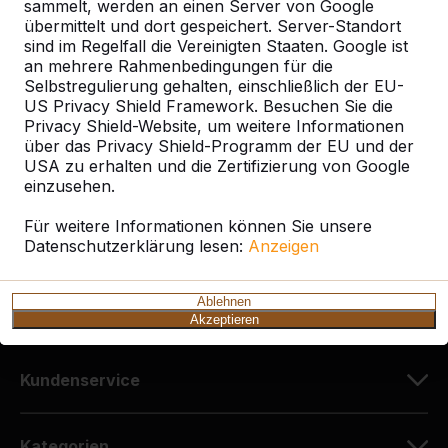
sammelt, werden an einen Server von Google
übermittelt und dort gespeichert. Server-Standort
sind im Regelfall die Vereinigten Staaten. Google ist
Kontakt
an mehrere Rahmenbedingungen für die
Selbstregulierung gehalten, einschließlich der EU-
HeBlad Deutschland
US Privacy Shield Framework. Besuchen Sie die
Diekerstraße 97
Privacy Shield-Website, um weitere Informationen
über das Privacy Shield-Programm der EU und der
42781 Haan
USA zu erhalten und die Zertifizierung von Google
Deutschland
einzusehen.
+49 212 934 77 25
Für weitere Informationen können Sie unsere
Datenschutzerklärung lesen:
info@HeBlad.de
Anzeigen
Ablehnen
Akzeptieren
Kundenservice
Kategorien