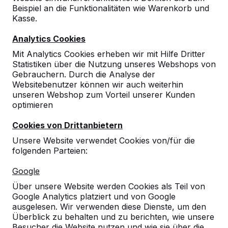
Beispiel an die Funktionalitäten wie Warenkorb und
10
Kasse.
Die Produkte sind wirklich hervorragend, die
Analytics Cookies
Qualität überzeugt jedes Mal. Ich würde
jederzeit wieder bestellen.
Mit Analytics Cookies erheben wir mit Hilfe Dritter
Al Atat (Stadt Moers)
05-12-2025
Statistiken über die Nutzung unseres Webshops von
Gebrauchern. Durch die Analyse der
Websitebenutzer können wir auch weiterhin
unseren Webshop zum Vorteil unserer Kunden
10
optimieren
KV
20-08-2024
Cookies von Drittanbietern
Unsere Website verwendet Cookies von/für die
folgenden Parteien:
10
Google
Übersichtliche Homepage zur Auswahl der
Produkte. Gute Datenblätter mit den Maßen.
Über unsere Website werden Cookies als Teil von
08-06-2022
Google Analytics platziert und von Google
ausgelesen. Wir verwenden diese Dienste, um den
Überblick zu behalten und zu berichten, wie unsere
Besucher die Website nutzen und wie sie über die