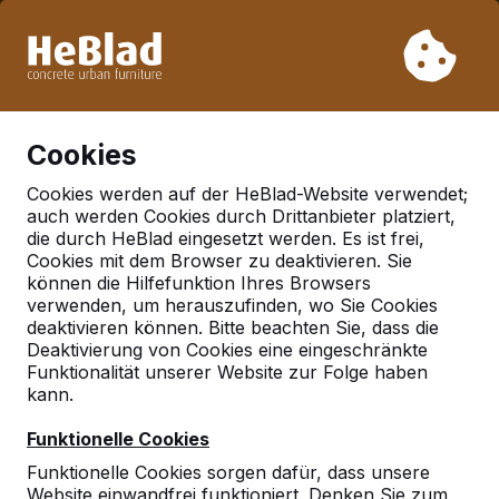
Aufgrund unseres Urlaubs liefern wir von Woche 31 bis
Woche 33 nicht. Bitte berücksichtigen Sie daher längere
Lieferzeiten.
Schon mehr als 30.000 Produkten verkauft
0
Cookies
Cookies werden auf der HeBlad-Website verwendet;
auch werden Cookies durch Drittanbieter platziert,
Deutschland
die durch HeBlad eingesetzt werden. Es ist frei,
Cookies mit dem Browser zu deaktivieren. Sie
Referenties in:
Moers
können die Hilfefunktion Ihres Browsers
verwenden, um herauszufinden, wo Sie Cookies
deaktivieren können. Bitte beachten Sie, dass die
Deaktivierung von Cookies eine eingeschränkte
Funktionalität unserer Website zur Folge haben
kann.
Funktionelle Cookies
Funktionelle Cookies sorgen dafür, dass unsere
Website einwandfrei funktioniert. Denken Sie zum