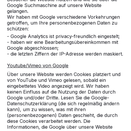
10
Google Suchmaschine auf unsere Website
gelangen.
Schnelle Lieferung.
Wir haben mit Google verschiedene Vorkehrungen
Platte wird durch Unternehmer vor Ort
getroffen, um Ihre personenbezogenen Daten zu
aufgestellt.
schützen:
Sind wie immer zufrieden.
27-08-2018
- Google Analytics ist privacy-freundlich eingestelt;
- haben wir eine Bearbeitungsübereinkommen mit
Google abgeschlossen;
- die letzten Ziffern der IP-Adresse werden maskiert.
10
Youtube/Vimeo von Google
Schnelle Lieferung, Aufstellung an Spielort
durch Heblad, hohe Standfestigkeit durch
Über unsere Website werden Cookies platziert und
hohes Eigengewicht.
von YouTube und Vimeo gelesen, sobald ein
eingebettetes Video angezeigt wird. Wir haben
Sind super zufrieden.
keinen Einfluss auf die Nutzung der Daten durch
MB
20-07-2017
Google und/oder Dritte. Lesen Sie die Google-
Datenschutzerklärung (die sich regelmäßig ändern
kann), um zu wissen, was mit ihren
(personenbezogenen) Daten geschieht, die durch
diese Cookies verarbeitet werden. Die
Informationen, die Google über unsere Website