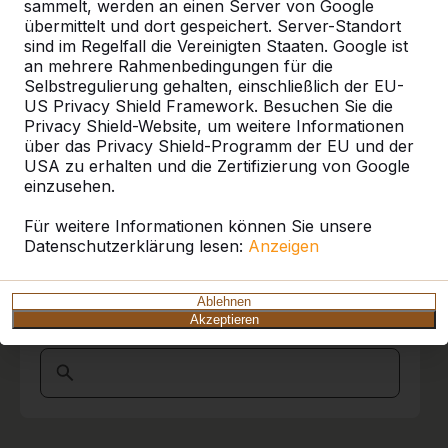
Referenzen
sammelt, werden an einen Server von Google
übermittelt und dort gespeichert. Server-Standort
sind im Regelfall die Vereinigten Staaten. Google ist
Unsere Produkte finden Sie in ganz Europa
an mehrere Rahmenbedingungen für die
und darüber hinaus. Sehen Sie hier, wo Sie
Selbstregulierung gehalten, einschließlich der EU-
ein HeBlad-Produkt in Ihrer Nähe finden.
US Privacy Shield Framework. Besuchen Sie die
Privacy Shield-Website, um weitere Informationen
Produkt
über das Privacy Shield-Programm der EU und der
USA zu erhalten und die Zertifizierung von Google
Alles anzeigen
einzusehen.
Kategorie
Für weitere Informationen können Sie unsere
Datenschutzerklärung lesen:
Anzeigen
Alles anzeigen
Ablehnen
Akzeptieren
Ort oder Postleitzahl suchen