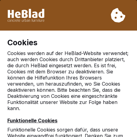
Aufgrund unseres Urlaubs liefern wir von Woche 31 bis
Woche 33 nicht. Bitte berücksichtigen Sie daher längere
Lieferzeiten.
Schon mehr als 30.000 Produkten verkauft
0
Cookies
Cookies werden auf der HeBlad-Website verwendet;
auch werden Cookies durch Drittanbieter platziert,
Deutschland
die durch HeBlad eingesetzt werden. Es ist frei,
Cookies mit dem Browser zu deaktivieren. Sie
Referenties in:
Dortmund
können die Hilfefunktion Ihres Browsers
verwenden, um herauszufinden, wo Sie Cookies
deaktivieren können. Bitte beachten Sie, dass die
Deaktivierung von Cookies eine eingeschränkte
Funktionalität unserer Website zur Folge haben
kann.
Funktionelle Cookies
Funktionelle Cookies sorgen dafür, dass unsere
Website einwandfrei funktioniert. Denken Sie zum