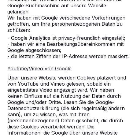
Google Suchmaschine auf unsere Website
gelangen.
Wir haben mit Google verschiedene Vorkehrungen
getroffen, um Ihre personenbezogenen Daten zu
schützen:
- Google Analytics ist privacy-freundlich eingestelt;
- haben wir eine Bearbeitungsübereinkommen mit
Google abgeschlossen;
- die letzten Ziffern der IP-Adresse werden maskiert.
Youtube/Vimeo von Google
Referenzen
Über unsere Website werden Cookies platziert und
von YouTube und Vimeo gelesen, sobald ein
Unsere Produkte finden Sie in ganz Europa
eingebettetes Video angezeigt wird. Wir haben
und darüber hinaus. Sehen Sie hier, wo Sie
keinen Einfluss auf die Nutzung der Daten durch
ein HeBlad-Produkt in Ihrer Nähe finden.
Google und/oder Dritte. Lesen Sie die Google-
Datenschutzerklärung (die sich regelmäßig ändern
Produkt
kann), um zu wissen, was mit ihren
(personenbezogenen) Daten geschieht, die durch
Alles anzeigen
diese Cookies verarbeitet werden. Die
Informationen, die Google über unsere Website