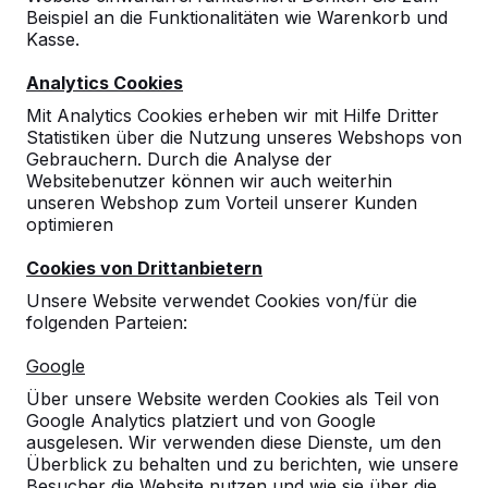
Beispiel an die Funktionalitäten wie Warenkorb und
10
Kasse.
Wir hatten noch kein anderes Produkt von
Analytics Cookies
Ihnen !
24-08-2023
Mit Analytics Cookies erheben wir mit Hilfe Dritter
Statistiken über die Nutzung unseres Webshops von
Gebrauchern. Durch die Analyse der
Websitebenutzer können wir auch weiterhin
10
unseren Webshop zum Vorteil unserer Kunden
optimieren
Die Kinder haben die Platte gut angenommen.
22-04-2015
Cookies von Drittanbietern
Unsere Website verwendet Cookies von/für die
folgenden Parteien:
Google
Über unsere Website werden Cookies als Teil von
Google Analytics platziert und von Google
ausgelesen. Wir verwenden diese Dienste, um den
Überblick zu behalten und zu berichten, wie unsere
Besucher die Website nutzen und wie sie über die