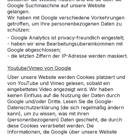
Google Suchmaschine auf unsere Website
gelangen.
Wir haben mit Google verschiedene Vorkehrungen
getroffen, um Ihre personenbezogenen Daten zu
schützen:
- Google Analytics ist privacy-freundlich eingestelt;
- haben wir eine Bearbeitungsübereinkommen mit
Google abgeschlossen;
- die letzten Ziffern der IP-Adresse werden maskiert.
Youtube/Vimeo von Google
Referenzen
Über unsere Website werden Cookies platziert und
von YouTube und Vimeo gelesen, sobald ein
Unsere Produkte finden Sie in ganz Europa
eingebettetes Video angezeigt wird. Wir haben
und darüber hinaus. Sehen Sie hier, wo Sie
keinen Einfluss auf die Nutzung der Daten durch
ein HeBlad-Produkt in Ihrer Nähe finden.
Google und/oder Dritte. Lesen Sie die Google-
Datenschutzerklärung (die sich regelmäßig ändern
Produkt
kann), um zu wissen, was mit ihren
(personenbezogenen) Daten geschieht, die durch
Alles anzeigen
diese Cookies verarbeitet werden. Die
Informationen, die Google über unsere Website