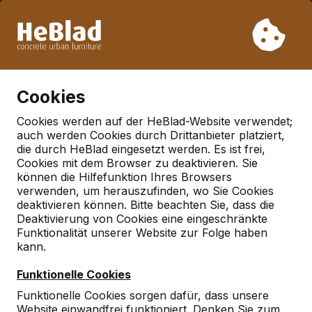
Aufgrund unseres Urlaubs liefern wir von Woche 31 bis
Woche 33 nicht. Bitte berücksichtigen Sie daher längere
Lieferzeiten.
Schon mehr als 30.000 Produkten verkauft
0
Cookies
Cookies werden auf der HeBlad-Website verwendet;
auch werden Cookies durch Drittanbieter platziert,
Deutschland
die durch HeBlad eingesetzt werden. Es ist frei,
Cookies mit dem Browser zu deaktivieren. Sie
Referenties in:
können die Hilfefunktion Ihres Browsers
Lowenberger land
verwenden, um herauszufinden, wo Sie Cookies
deaktivieren können. Bitte beachten Sie, dass die
Deaktivierung von Cookies eine eingeschränkte
Funktionalität unserer Website zur Folge haben
kann.
Funktionelle Cookies
Funktionelle Cookies sorgen dafür, dass unsere
Website einwandfrei funktioniert. Denken Sie zum