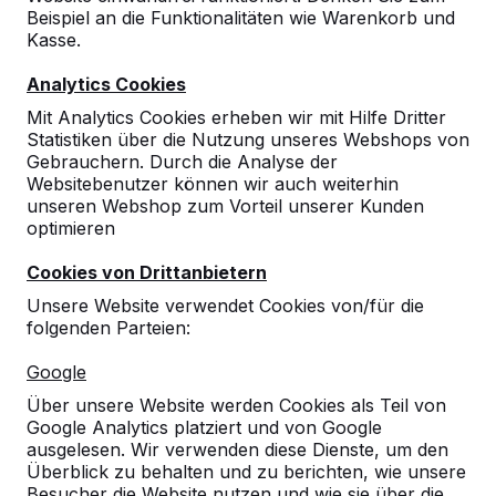
Beispiel an die Funktionalitäten wie Warenkorb und
Kasse.
9
Analytics Cookies
Super Tischtennisplatte und sehr gutes Preis-
Mit Analytics Cookies erheben wir mit Hilfe Dritter
Leistungsverhältnis!! Wir sind rundum
Statistiken über die Nutzung unseres Webshops von
zufrieden. Die Lieferung und Aufstellung der
Gebrauchern. Durch die Analyse der
Platte ist super organisiert. Hier ist nix mit "bis
Websitebenutzer können wir auch weiterhin
zur Bordsteinkante". Der Tisch wird auf zum
unseren Webshop zum Vorteil unserer Kunden
gewünschten Platz gebracht und dort
optimieren
aufgestellt.
Johann Bruening
26-06-2016
Cookies von Drittanbietern
Unsere Website verwendet Cookies von/für die
folgenden Parteien:
Google
Über unsere Website werden Cookies als Teil von
Google Analytics platziert und von Google
ausgelesen. Wir verwenden diese Dienste, um den
Überblick zu behalten und zu berichten, wie unsere
Besucher die Website nutzen und wie sie über die