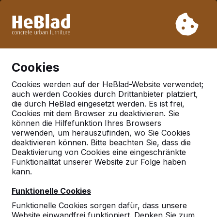
Aufgrund unseres Urlaubs liefern wir von Woche 31 bis
Woche 33 nicht. Bitte berücksichtigen Sie daher längere
Lieferzeiten.
Schon mehr als 30.000 Produkten verkauft
0
Cookies
Cookies werden auf der HeBlad-Website verwendet;
auch werden Cookies durch Drittanbieter platziert,
Deutschland
die durch HeBlad eingesetzt werden. Es ist frei,
Cookies mit dem Browser zu deaktivieren. Sie
Referenties in:
Wangen
können die Hilfefunktion Ihres Browsers
verwenden, um herauszufinden, wo Sie Cookies
deaktivieren können. Bitte beachten Sie, dass die
Deaktivierung von Cookies eine eingeschränkte
Geen reviews gevonden voor deze
Funktionalität unserer Website zur Folge haben
locatie.
kann.
Funktionelle Cookies
Funktionelle Cookies sorgen dafür, dass unsere
Website einwandfrei funktioniert. Denken Sie zum