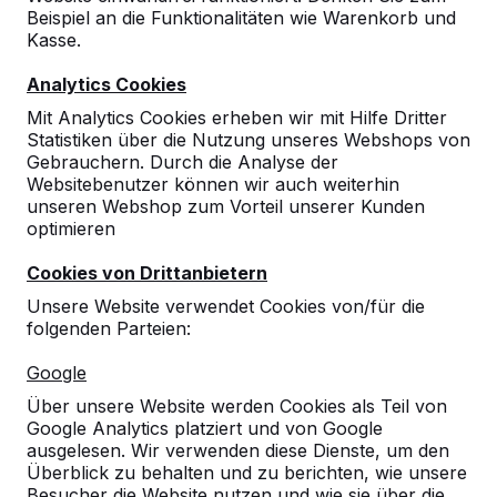
Beispiel an die Funktionalitäten wie Warenkorb und
Kasse.
Analytics Cookies
Mit Analytics Cookies erheben wir mit Hilfe Dritter
Statistiken über die Nutzung unseres Webshops von
Gebrauchern. Durch die Analyse der
Websitebenutzer können wir auch weiterhin
unseren Webshop zum Vorteil unserer Kunden
optimieren
Cookies von Drittanbietern
Unsere Website verwendet Cookies von/für die
folgenden Parteien:
Referenzen
Google
Unsere Produkte finden Sie in ganz Europa
Über unsere Website werden Cookies als Teil von
und darüber hinaus. Sehen Sie hier, wo Sie
Google Analytics platziert und von Google
ein HeBlad-Produkt in Ihrer Nähe finden.
ausgelesen. Wir verwenden diese Dienste, um den
Überblick zu behalten und zu berichten, wie unsere
Produkt
Besucher die Website nutzen und wie sie über die