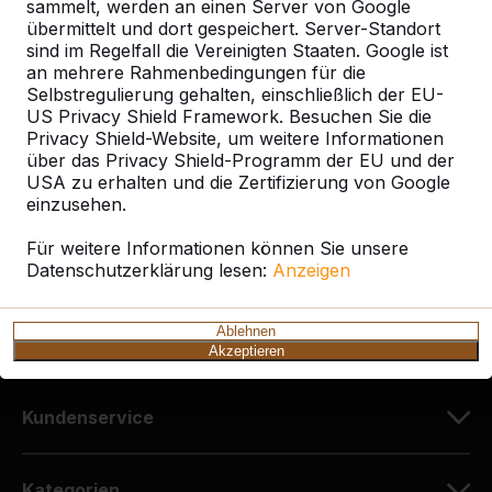
sammelt, werden an einen Server von Google
übermittelt und dort gespeichert. Server-Standort
sind im Regelfall die Vereinigten Staaten. Google ist
Kontakt
an mehrere Rahmenbedingungen für die
Selbstregulierung gehalten, einschließlich der EU-
HeBlad Deutschland
US Privacy Shield Framework. Besuchen Sie die
Diekerstraße 97
Privacy Shield-Website, um weitere Informationen
über das Privacy Shield-Programm der EU und der
42781 Haan
USA zu erhalten und die Zertifizierung von Google
Deutschland
einzusehen.
+49 212 934 77 25
Für weitere Informationen können Sie unsere
Datenschutzerklärung lesen:
info@HeBlad.de
Anzeigen
Ablehnen
Akzeptieren
Kundenservice
Kategorien