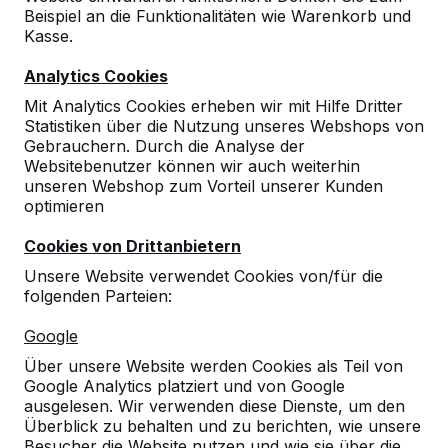
Beispiel an die Funktionalitäten wie Warenkorb und
Kasse.
Analytics Cookies
Mit Analytics Cookies erheben wir mit Hilfe Dritter
10
Statistiken über die Nutzung unseres Webshops von
02-07-2026
Gebrauchern. Durch die Analyse der
Websitebenutzer können wir auch weiterhin
unseren Webshop zum Vorteil unserer Kunden
optimieren
10
Cookies von Drittanbietern
30-06-2026
Unsere Website verwendet Cookies von/für die
folgenden Parteien:
10
Google
Qualitativ sehr hochwertige Spielgeräte.
Über unsere Website werden Cookies als Teil von
Unsere Schüler sind begeistert!
Google Analytics platziert und von Google
30-06-2026
ausgelesen. Wir verwenden diese Dienste, um den
Überblick zu behalten und zu berichten, wie unsere
Besucher die Website nutzen und wie sie über die