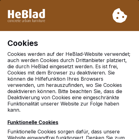
Aufgrund unseres Urlaubs liefern wir von Woche 31 bis
Woche 33 nicht. Bitte berücksichtigen Sie daher längere
Lieferzeiten.
Schon mehr als 30.000 Produkten verkauft
0
Cookies
Cookies werden auf der HeBlad-Website verwendet;
auch werden Cookies durch Drittanbieter platziert,
Geen referenties gevonden in 'nideggen-embken'
die durch HeBlad eingesetzt werden. Es ist frei,
Cookies mit dem Browser zu deaktivieren. Sie
können die Hilfefunktion Ihres Browsers
Deutschland
verwenden, um herauszufinden, wo Sie Cookies
Referenties in:
deaktivieren können. Bitte beachten Sie, dass die
Deaktivierung von Cookies eine eingeschränkte
Deutschland
Funktionalität unserer Website zur Folge haben
kann.
Funktionelle Cookies
Funktionelle Cookies sorgen dafür, dass unsere
Website einwandfrei funktioniert. Denken Sie zum