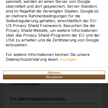
sammelt, werden an einen Server von Google
übermittelt und dort gespeichert. Server-Standort
sind im Regelfall die Vereinigten Staaten. Google ist
10
an mehrere Rahmenbedingungen für die
Referenzen
Selbstregulierung gehalten, einschließlich der EU-
Die Tischgruppen stehen seit drei Tagen und
US Privacy Shield Framework. Besuchen Sie die
sie werden von den Kindern sehr gut
Privacy Shield-Website, um weitere Informationen
angenommen. Wir sind sehr zufrieden mit der
Unsere Produkte finden Sie in ganz Europa
über das Privacy Shield-Programm der EU und der
Entscheidung für die Picknicksets.
und darüber hinaus. Sehen Sie hier, wo Sie
USA zu erhalten und die Zertifizierung von Google
Grundschule Friedrichsthal
03-06-2026
ein HeBlad-Produkt in Ihrer Nähe finden.
einzusehen.
Produkt
Für weitere Informationen können Sie unsere
Datenschutzerklärung lesen:
10
Anzeigen
Alles anzeigen
Wir sind ganz begeistert über die Spielgeräte.
Es ist eine hochwertige Qualität. Die
Kategorie
Ablehnen
Anlieferung war super; der Fahrer hat
Akzeptieren
ausreichend Zeit, die Geräte auf den besten
Alles anzeigen
Standort zu stellen. Die Spielgeräte wurden
bereits sehr gut bespielt. Tolle Produkte und
das Zubehör stellen wir in einer Alubox
Ort oder Postleitzahl suchen
daneben zur Verfügung. So ist ein spontanes
Spiel im Mehrgenerationenpark jederzeit