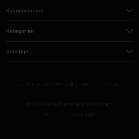
10
Kundenservice
Ich habe vor einigen Jahren die gleiche Platte
gekauft und bin sehr zufrieden mit der
Qualität.
Kategorien
07-05-2026
Sonstige
10
Dirk Zenz
07-05-2026
Allgemeine Geschäftsbedingungen
|
Privacy
10
06-05-2026
© 2026 HeBlad Deutschland Deutschland
Website erstellt von
GSD
10
Der gelieferte Tischkicker schaut sehr gut