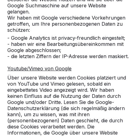
Google Suchmaschine auf unsere Website
8
gelangen.
Wir haben mit Google verschiedene Vorkehrungen
Bisher ist dieses Produkt unsere Erfahrung.
getroffen, um Ihre personenbezogenen Daten zu
Es ist gut angenommen worden und man
schützen:
kann schön dran sitzen. Alles in allem ein
- Google Analytics ist privacy-freundlich eingestelt;
sehr gutes Produkt. Kann man nur
- haben wir eine Bearbeitungsübereinkommen mit
empfehlen.
Google abgeschlossen;
25-06-2026
- die letzten Ziffern der IP-Adresse werden maskiert.
Youtube/Vimeo von Google
10
Über unsere Website werden Cookies platziert und
von YouTube und Vimeo gelesen, sobald ein
23-06-2026
eingebettetes Video angezeigt wird. Wir haben
keinen Einfluss auf die Nutzung der Daten durch
Google und/oder Dritte. Lesen Sie die Google-
Datenschutzerklärung (die sich regelmäßig ändern
10
kann), um zu wissen, was mit ihren
dieses war die erste Bestellung. Es war alles
(personenbezogenen) Daten geschieht, die durch
durchweg positiv
diese Cookies verarbeitet werden. Die
Gabi Baxpehler
10-06-2026
Informationen, die Google über unsere Website