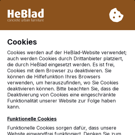
Aufgrund unseres Urlaubs liefern wir von Woche 31 bis
Woche 33 nicht. Bitte berücksichtigen Sie daher längere
Lieferzeiten.
Schon mehr als 30.000 Produkten verkauft
0
Cookies
Cookies werden auf der HeBlad-Website verwendet;
auch werden Cookies durch Drittanbieter platziert,
Deutschland
die durch HeBlad eingesetzt werden. Es ist frei,
Cookies mit dem Browser zu deaktivieren. Sie
Referenties in:
Leipzig
können die Hilfefunktion Ihres Browsers
verwenden, um herauszufinden, wo Sie Cookies
deaktivieren können. Bitte beachten Sie, dass die
Deaktivierung von Cookies eine eingeschränkte
Funktionalität unserer Website zur Folge haben
kann.
Funktionelle Cookies
Funktionelle Cookies sorgen dafür, dass unsere
Website einwandfrei funktioniert. Denken Sie zum