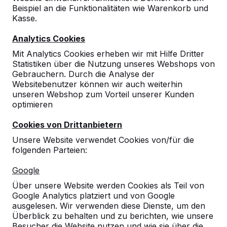
Beispiel an die Funktionalitäten wie Warenkorb und
10
Kasse.
Wir melden uns gern in ca. einem Jahr wieder
Analytics Cookies
bei Ihnen.
01-09-2017
Mit Analytics Cookies erheben wir mit Hilfe Dritter
Statistiken über die Nutzung unseres Webshops von
Gebrauchern. Durch die Analyse der
Websitebenutzer können wir auch weiterhin
unseren Webshop zum Vorteil unserer Kunden
optimieren
Cookies von Drittanbietern
Unsere Website verwendet Cookies von/für die
folgenden Parteien:
Google
Über unsere Website werden Cookies als Teil von
Google Analytics platziert und von Google
ausgelesen. Wir verwenden diese Dienste, um den
Überblick zu behalten und zu berichten, wie unsere
Besucher die Website nutzen und wie sie über die