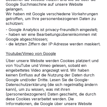
Google Suchmaschine auf unsere Website
gelangen.
Wir haben mit Google verschiedene Vorkehrungen
getroffen, um Ihre personenbezogenen Daten zu
Referenzen
schützen:
- Google Analytics ist privacy-freundlich eingestelt;
- haben wir eine Bearbeitungsübereinkommen mit
Unsere Produkte finden Sie in ganz Europa
Google abgeschlossen;
und darüber hinaus. Sehen Sie hier, wo Sie
- die letzten Ziffern der IP-Adresse werden maskiert.
ein HeBlad-Produkt in Ihrer Nähe finden.
Youtube/Vimeo von Google
Produkt
Über unsere Website werden Cookies platziert und
von YouTube und Vimeo gelesen, sobald ein
Alles anzeigen
eingebettetes Video angezeigt wird. Wir haben
keinen Einfluss auf die Nutzung der Daten durch
Kategorie
Google und/oder Dritte. Lesen Sie die Google-
Datenschutzerklärung (die sich regelmäßig ändern
Alles anzeigen
kann), um zu wissen, was mit ihren
(personenbezogenen) Daten geschieht, die durch
diese Cookies verarbeitet werden. Die
Ort oder Postleitzahl suchen
Informationen, die Google über unsere Website