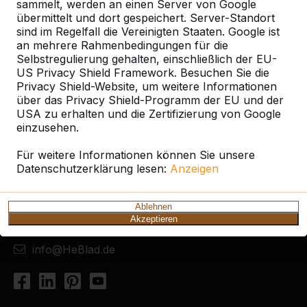
sammelt, werden an einen Server von Google
übermittelt und dort gespeichert. Server-Standort
sind im Regelfall die Vereinigten Staaten. Google ist
an mehrere Rahmenbedingungen für die
Selbstregulierung gehalten, einschließlich der EU-
US Privacy Shield Framework. Besuchen Sie die
Privacy Shield-Website, um weitere Informationen
über das Privacy Shield-Programm der EU und der
USA zu erhalten und die Zertifizierung von Google
Kontakt
einzusehen.
HeBlad Deutschland
Für weitere Informationen können Sie unsere
Diekerstraße 97
Datenschutzerklärung lesen:
Anzeigen
42781 Haan
Deutschland
Ablehnen
Akzeptieren
+49 212 934 77 25
info@HeBlad.de