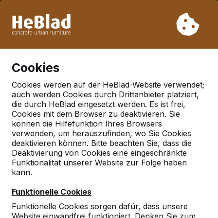
Aufgrund unseres Urlaubs liefern wir von Woche 31 bis
Woche 33 nicht. Bitte berücksichtigen Sie daher längere
Lieferzeiten.
Schon mehr als 30.000 Produkten verkauft
0
Cookies
Cookies werden auf der HeBlad-Website verwendet;
auch werden Cookies durch Drittanbieter platziert,
Deutschland
die durch HeBlad eingesetzt werden. Es ist frei,
Cookies mit dem Browser zu deaktivieren. Sie
Referenties in:
Lunen
können die Hilfefunktion Ihres Browsers
verwenden, um herauszufinden, wo Sie Cookies
deaktivieren können. Bitte beachten Sie, dass die
Deaktivierung von Cookies eine eingeschränkte
Geen reviews gevonden voor deze
Funktionalität unserer Website zur Folge haben
locatie.
kann.
Funktionelle Cookies
Funktionelle Cookies sorgen dafür, dass unsere
Website einwandfrei funktioniert. Denken Sie zum