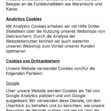
Beispiel an die Funktionalitäten wie Warenkorb und
Kasse.
Analytics Cookies
Mit Analytics Cookies erheben wir mit Hilfe Dritter
Statistiken über die Nutzung unseres Webshops von
Gebrauchern. Durch die Analyse der
Websitebenutzer können wir auch weiterhin
unseren Webshop zum Vorteil unserer Kunden
optimieren
Cookies von Drittanbietern
Unsere Website verwendet Cookies von/für die
folgenden Parteien:
Referenzen
Google
Unsere Produkte finden Sie in ganz Europa
Über unsere Website werden Cookies als Teil von
und darüber hinaus. Sehen Sie hier, wo Sie
Google Analytics platziert und von Google
ein HeBlad-Produkt in Ihrer Nähe finden.
ausgelesen. Wir verwenden diese Dienste, um den
Überblick zu behalten und zu berichten, wie unsere
Produkt
Besucher die Website nutzen und wie sie über die