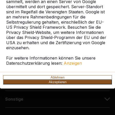
Diekerstraße 97
sammelt, werden an einen Server von Google
42781 Haan
übermittelt und dort gespeichert. Server-Standort
sind im Regelfall die Vereinigten Staaten. Google ist
Deutschland
an mehrere Rahmenbedingungen für die
Selbstregulierung gehalten, einschließlich der EU-
+49 212 934 77 25
US Privacy Shield Framework. Besuchen Sie die
info@HeBlad.de
Privacy Shield-Website, um weitere Informationen
über das Privacy Shield-Programm der EU und der
USA zu erhalten und die Zertifizierung von Google
einzusehen.
Für weitere Informationen können Sie unsere
Datenschutzerklärung lesen:
Anzeigen
Kundenservice
Ablehnen
Kategorien
Akzeptieren
Sonstige