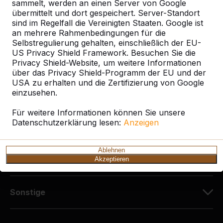
Diekerstraße 97
sammelt, werden an einen Server von Google
42781 Haan
übermittelt und dort gespeichert. Server-Standort
sind im Regelfall die Vereinigten Staaten. Google ist
Deutschland
an mehrere Rahmenbedingungen für die
Selbstregulierung gehalten, einschließlich der EU-
+49 212 934 77 25
US Privacy Shield Framework. Besuchen Sie die
info@HeBlad.de
Privacy Shield-Website, um weitere Informationen
über das Privacy Shield-Programm der EU und der
USA zu erhalten und die Zertifizierung von Google
einzusehen.
Für weitere Informationen können Sie unsere
Datenschutzerklärung lesen:
Anzeigen
Kundenservice
Ablehnen
Kategorien
Akzeptieren
Sonstige