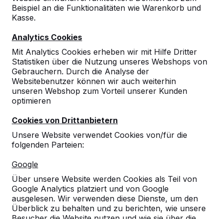
Beispiel an die Funktionalitäten wie Warenkorb und
Kasse.
Analytics Cookies
Mit Analytics Cookies erheben wir mit Hilfe Dritter
Statistiken über die Nutzung unseres Webshops von
Gebrauchern. Durch die Analyse der
Websitebenutzer können wir auch weiterhin
unseren Webshop zum Vorteil unserer Kunden
optimieren
Cookies von Drittanbietern
Unsere Website verwendet Cookies von/für die
folgenden Parteien:
Referenzen
Google
Unsere Produkte finden Sie in ganz Europa
Über unsere Website werden Cookies als Teil von
und darüber hinaus. Sehen Sie hier, wo Sie
Google Analytics platziert und von Google
ein HeBlad-Produkt in Ihrer Nähe finden.
ausgelesen. Wir verwenden diese Dienste, um den
Überblick zu behalten und zu berichten, wie unsere
Produkt
Besucher die Website nutzen und wie sie über die