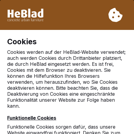
Aufgrund unseres Urlaubs liefern wir von Woche 31 bis
Woche 33 nicht. Bitte berücksichtigen Sie daher längere
Lieferzeiten.
Schon mehr als 30.000 Produkten verkauft
0
Cookies
Cookies werden auf der HeBlad-Website verwendet;
auch werden Cookies durch Drittanbieter platziert,
Deutschland
die durch HeBlad eingesetzt werden. Es ist frei,
Cookies mit dem Browser zu deaktivieren. Sie
Referenties in:
Stocksee
können die Hilfefunktion Ihres Browsers
verwenden, um herauszufinden, wo Sie Cookies
deaktivieren können. Bitte beachten Sie, dass die
Deaktivierung von Cookies eine eingeschränkte
Geen reviews gevonden voor deze
Funktionalität unserer Website zur Folge haben
locatie.
kann.
Funktionelle Cookies
Funktionelle Cookies sorgen dafür, dass unsere
Website einwandfrei funktioniert. Denken Sie zum