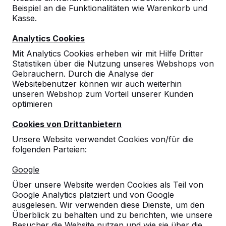
Beispiel an die Funktionalitäten wie Warenkorb und
Kasse.
Analytics Cookies
Mit Analytics Cookies erheben wir mit Hilfe Dritter
Statistiken über die Nutzung unseres Webshops von
Gebrauchern. Durch die Analyse der
Websitebenutzer können wir auch weiterhin
unseren Webshop zum Vorteil unserer Kunden
optimieren
Cookies von Drittanbietern
Unsere Website verwendet Cookies von/für die
folgenden Parteien:
Referenzen
Google
Unsere Produkte finden Sie in ganz Europa
Über unsere Website werden Cookies als Teil von
und darüber hinaus. Sehen Sie hier, wo Sie
Google Analytics platziert und von Google
ein HeBlad-Produkt in Ihrer Nähe finden.
ausgelesen. Wir verwenden diese Dienste, um den
Überblick zu behalten und zu berichten, wie unsere
Produkt
Besucher die Website nutzen und wie sie über die