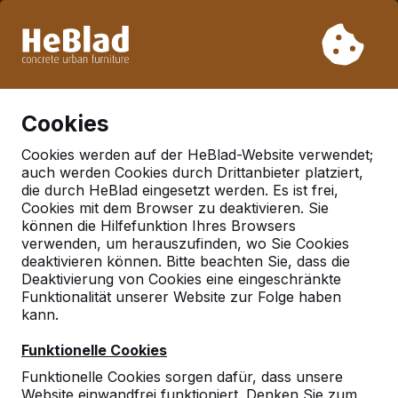
Aufgrund unseres Urlaubs liefern wir von Woche 31 bis
Woche 33 nicht. Bitte berücksichtigen Sie daher längere
Lieferzeiten.
Schon mehr als 30.000 Produkten verkauft
0
Cookies
Cookies werden auf der HeBlad-Website verwendet;
auch werden Cookies durch Drittanbieter platziert,
Deutschland
die durch HeBlad eingesetzt werden. Es ist frei,
Cookies mit dem Browser zu deaktivieren. Sie
Referenties in:
Bruggen
können die Hilfefunktion Ihres Browsers
verwenden, um herauszufinden, wo Sie Cookies
deaktivieren können. Bitte beachten Sie, dass die
Deaktivierung von Cookies eine eingeschränkte
Geen reviews gevonden voor deze
Funktionalität unserer Website zur Folge haben
locatie.
kann.
Funktionelle Cookies
Funktionelle Cookies sorgen dafür, dass unsere
Website einwandfrei funktioniert. Denken Sie zum