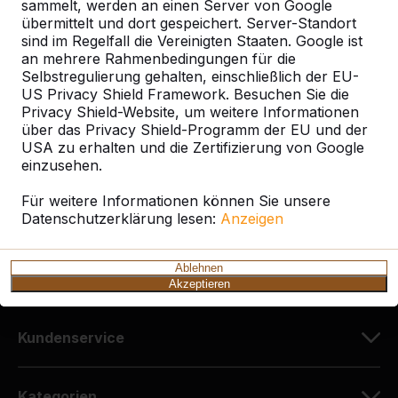
sammelt, werden an einen Server von Google
übermittelt und dort gespeichert. Server-Standort
sind im Regelfall die Vereinigten Staaten. Google ist
Kontakt
an mehrere Rahmenbedingungen für die
Selbstregulierung gehalten, einschließlich der EU-
HeBlad Deutschland
US Privacy Shield Framework. Besuchen Sie die
Diekerstraße 97
Privacy Shield-Website, um weitere Informationen
über das Privacy Shield-Programm der EU und der
42781 Haan
USA zu erhalten und die Zertifizierung von Google
Deutschland
einzusehen.
+49 212 934 77 25
Für weitere Informationen können Sie unsere
Datenschutzerklärung lesen:
info@HeBlad.de
Anzeigen
Ablehnen
Akzeptieren
Kundenservice
Kategorien