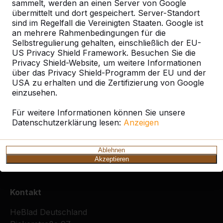
sammelt, werden an einen Server von Google
übermittelt und dort gespeichert. Server-Standort
sind im Regelfall die Vereinigten Staaten. Google ist
Ort oder Postleitzahl suchen
an mehrere Rahmenbedingungen für die
Selbstregulierung gehalten, einschließlich der EU-
US Privacy Shield Framework. Besuchen Sie die
Privacy Shield-Website, um weitere Informationen
über das Privacy Shield-Programm der EU und der
USA zu erhalten und die Zertifizierung von Google
einzusehen.
Zie ook
Für weitere Informationen können Sie unsere
Datenschutzerklärung lesen:
Anzeigen
Meckelfeld
Seevetal - Meckelfeld
Ablehnen
Akzeptieren
Kontakt
HeBlad Deutschland