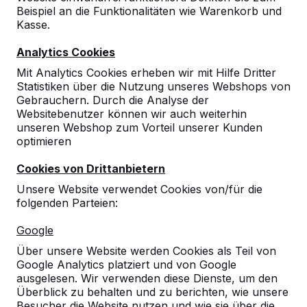
Beispiel an die Funktionalitäten wie Warenkorb und
10
Kasse.
Erfahrungen konnten wir noch nicht
Analytics Cookies
sammeln, aber bisher sind wir voll
auf zufrieden. Platte sieht gut aus, scheint
Mit Analytics Cookies erheben wir mit Hilfe Dritter
Vandalismus sicher zu sein, sonst melden wir
Statistiken über die Nutzung unseres Webshops von
uns wieder!
Gebrauchern. Durch die Analyse der
Alles perfekt!
Websitebenutzer können wir auch weiterhin
13-03-2015
unseren Webshop zum Vorteil unserer Kunden
optimieren
Cookies von Drittanbietern
Unsere Website verwendet Cookies von/für die
folgenden Parteien:
Google
Über unsere Website werden Cookies als Teil von
Google Analytics platziert und von Google
ausgelesen. Wir verwenden diese Dienste, um den
Überblick zu behalten und zu berichten, wie unsere
Besucher die Website nutzen und wie sie über die