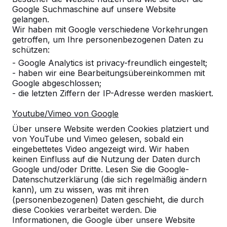
Google Suchmaschine auf unsere Website
gelangen.
Wir haben mit Google verschiedene Vorkehrungen
getroffen, um Ihre personenbezogenen Daten zu
schützen:
- Google Analytics ist privacy-freundlich eingestelt;
- haben wir eine Bearbeitungsübereinkommen mit
Google abgeschlossen;
Referenzen
- die letzten Ziffern der IP-Adresse werden maskiert.
Youtube/Vimeo von Google
Unsere Produkte finden Sie in ganz Europa
und darüber hinaus. Sehen Sie hier, wo Sie
Über unsere Website werden Cookies platziert und
ein HeBlad-Produkt in Ihrer Nähe finden.
von YouTube und Vimeo gelesen, sobald ein
eingebettetes Video angezeigt wird. Wir haben
keinen Einfluss auf die Nutzung der Daten durch
Produkt
Google und/oder Dritte. Lesen Sie die Google-
Datenschutzerklärung (die sich regelmäßig ändern
Alles anzeigen
kann), um zu wissen, was mit ihren
(personenbezogenen) Daten geschieht, die durch
Kategorie
diese Cookies verarbeitet werden. Die
Informationen, die Google über unsere Website
Alles anzeigen