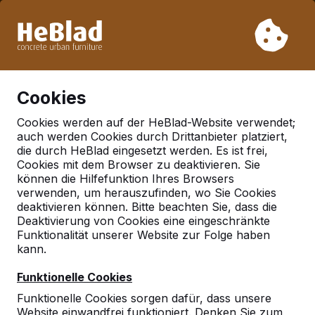
Aufgrund unseres Urlaubs liefern wir von Woche 31 bis
Woche 33 nicht. Bitte berücksichtigen Sie daher längere
Lieferzeiten.
Schon mehr als 30.000 Produkten verkauft
0
Cookies
Cookies werden auf der HeBlad-Website verwendet;
auch werden Cookies durch Drittanbieter platziert,
Deutschland
die durch HeBlad eingesetzt werden. Es ist frei,
Cookies mit dem Browser zu deaktivieren. Sie
Referenties in:
Stelle
können die Hilfefunktion Ihres Browsers
verwenden, um herauszufinden, wo Sie Cookies
deaktivieren können. Bitte beachten Sie, dass die
Deaktivierung von Cookies eine eingeschränkte
Funktionalität unserer Website zur Folge haben
kann.
Funktionelle Cookies
Funktionelle Cookies sorgen dafür, dass unsere
Website einwandfrei funktioniert. Denken Sie zum