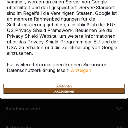
sammelt, werden an einen Server von Google
übermittelt und dort gespeichert. Server-Standort
sind im Regelfall die Vereinigten Staaten. Google ist
Kontakt
an mehrere Rahmenbedingungen für die
Selbstregulierung gehalten, einschließlich der EU-
HeBlad Deutschland
US Privacy Shield Framework. Besuchen Sie die
Diekerstraße 97
Privacy Shield-Website, um weitere Informationen
über das Privacy Shield-Programm der EU und der
42781 Haan
USA zu erhalten und die Zertifizierung von Google
Deutschland
einzusehen.
+49 212 934 77 25
Für weitere Informationen können Sie unsere
Datenschutzerklärung lesen:
info@HeBlad.de
Anzeigen
Ablehnen
Akzeptieren
Kundenservice
Kategorien