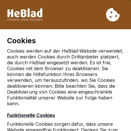
Aufgrund unseres Urlaubs liefern wir von Woche 31 bis
Woche 33 nicht. Bitte berücksichtigen Sie daher längere
Lieferzeiten.
Schon mehr als 30.000 Produkten verkauft
0
Cookies
Cookies werden auf der HeBlad-Website verwendet;
auch werden Cookies durch Drittanbieter platziert,
Deutschland
die durch HeBlad eingesetzt werden. Es ist frei,
Cookies mit dem Browser zu deaktivieren. Sie
Referenties in:
Wolfsburg
können die Hilfefunktion Ihres Browsers
verwenden, um herauszufinden, wo Sie Cookies
deaktivieren können. Bitte beachten Sie, dass die
Deaktivierung von Cookies eine eingeschränkte
Geen reviews gevonden voor deze
Funktionalität unserer Website zur Folge haben
locatie.
kann.
Funktionelle Cookies
Funktionelle Cookies sorgen dafür, dass unsere
Website einwandfrei funktioniert. Denken Sie zum