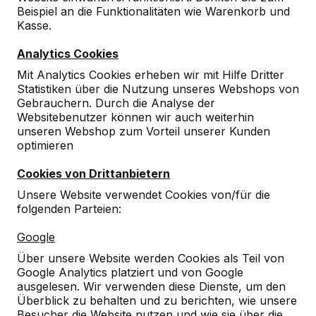
Beispiel an die Funktionalitäten wie Warenkorb und
Kasse.
Analytics Cookies
Mit Analytics Cookies erheben wir mit Hilfe Dritter
Statistiken über die Nutzung unseres Webshops von
Gebrauchern. Durch die Analyse der
Websitebenutzer können wir auch weiterhin
unseren Webshop zum Vorteil unserer Kunden
optimieren
Cookies von Drittanbietern
Unsere Website verwendet Cookies von/für die
folgenden Parteien:
Referenzen
Google
Unsere Produkte finden Sie in ganz Europa
Über unsere Website werden Cookies als Teil von
und darüber hinaus. Sehen Sie hier, wo Sie
Google Analytics platziert und von Google
ein HeBlad-Produkt in Ihrer Nähe finden.
ausgelesen. Wir verwenden diese Dienste, um den
Überblick zu behalten und zu berichten, wie unsere
Produkt
Besucher die Website nutzen und wie sie über die