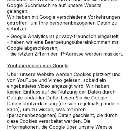
Google Suchmaschine auf unsere Website
Alles anzeigen
gelangen.
Wir haben mit Google verschiedene Vorkehrungen
Kategorie
getroffen, um Ihre personenbezogenen Daten zu
schützen:
Alles anzeigen
- Google Analytics ist privacy-freundlich eingestelt;
- haben wir eine Bearbeitungsübereinkommen mit
Google abgeschlossen;
Ort oder Postleitzahl suchen
- die letzten Ziffern der IP-Adresse werden maskiert.
Youtube/Vimeo von Google
Über unsere Website werden Cookies platziert und
von YouTube und Vimeo gelesen, sobald ein
eingebettetes Video angezeigt wird. Wir haben
keinen Einfluss auf die Nutzung der Daten durch
Google und/oder Dritte. Lesen Sie die Google-
Zie ook
Datenschutzerklärung (die sich regelmäßig ändern
kann), um zu wissen, was mit ihren
Wolfsburg-Nordsteimke
(personenbezogenen) Daten geschieht, die durch
diese Cookies verarbeitet werden. Die
Informationen, die Google über unsere Website