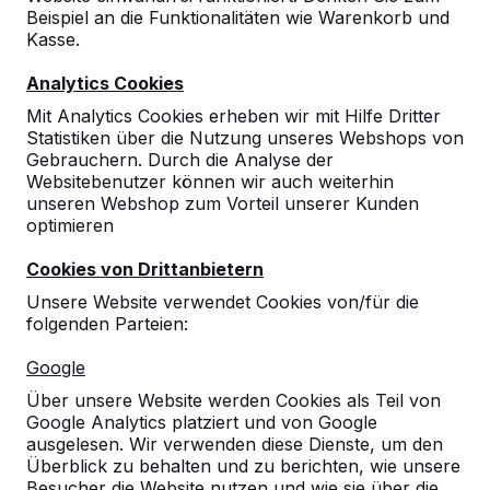
Beispiel an die Funktionalitäten wie Warenkorb und
9
Kasse.
Die TT-Platte ist stabil und wird gut
Analytics Cookies
angenommen.
Auch mit großen Bällen und vielen Kindern.
Mit Analytics Cookies erheben wir mit Hilfe Dritter
Andreas Friedrichs
07-02-2023
Statistiken über die Nutzung unseres Webshops von
Gebrauchern. Durch die Analyse der
Websitebenutzer können wir auch weiterhin
unseren Webshop zum Vorteil unserer Kunden
10
optimieren
Die Tischtennistische sind sehr massiv aus
Cookies von Drittanbietern
Beton und werden von den Kindern in jeder
Pause zum Spielen genutzt.
Unsere Website verwendet Cookies von/für die
07-06-2022
folgenden Parteien:
Google
Über unsere Website werden Cookies als Teil von
10
Google Analytics platziert und von Google
Funktionell, pflegeleicht
ausgelesen. Wir verwenden diese Dienste, um den
Verein d. Freunde u. Förderer d.
23-12-
Überblick zu behalten und zu berichten, wie unsere
GGS Sieglar e.V.
2021
Besucher die Website nutzen und wie sie über die