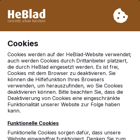
Aufgrund unseres Urlaubs liefern wir von Woche 31 bis
Woche 33 nicht. Bitte berücksichtigen Sie daher längere
Lieferzeiten.
Schon mehr als 30.000 Produkten verkauft
0
Cookies
Cookies werden auf der HeBlad-Website verwendet;
auch werden Cookies durch Drittanbieter platziert,
Deutschland
die durch HeBlad eingesetzt werden. Es ist frei,
Cookies mit dem Browser zu deaktivieren. Sie
Referenties in:
Troisdorf
können die Hilfefunktion Ihres Browsers
verwenden, um herauszufinden, wo Sie Cookies
deaktivieren können. Bitte beachten Sie, dass die
Deaktivierung von Cookies eine eingeschränkte
Funktionalität unserer Website zur Folge haben
kann.
Funktionelle Cookies
Funktionelle Cookies sorgen dafür, dass unsere
Website einwandfrei funktioniert. Denken Sie zum