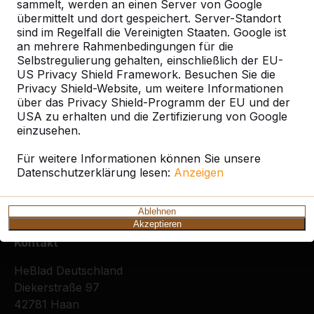
sammelt, werden an einen Server von Google
übermittelt und dort gespeichert. Server-Standort
sind im Regelfall die Vereinigten Staaten. Google ist
an mehrere Rahmenbedingungen für die
Selbstregulierung gehalten, einschließlich der EU-
US Privacy Shield Framework. Besuchen Sie die
Privacy Shield-Website, um weitere Informationen
Zie ook
über das Privacy Shield-Programm der EU und der
USA zu erhalten und die Zertifizierung von Google
Diez
Limburg a.d. Lahn im
Limburg
Limburg-
einzusehen.
Landkreis Limburg-
an der
Linter
Weilburg
Lahn
Für weitere Informationen können Sie unsere
Datenschutzerklärung lesen:
Anzeigen
Ablehnen
Akzeptieren
Kontakt
HeBlad Deutschland
Diekerstraße 97
42781 Haan