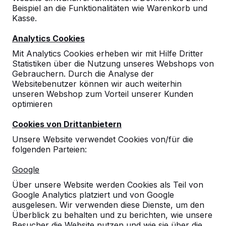
Beispiel an die Funktionalitäten wie Warenkorb und
10
Kasse.
Tolle Produkte und sehr netter Kontakt von
Analytics Cookies
der Bestellung bis zur Auslieferung !!!!
Sportpark Linter, Hubert Fluck
20-06-2024
Mit Analytics Cookies erheben wir mit Hilfe Dritter
Statistiken über die Nutzung unseres Webshops von
Gebrauchern. Durch die Analyse der
Websitebenutzer können wir auch weiterhin
unseren Webshop zum Vorteil unserer Kunden
optimieren
Cookies von Drittanbietern
Unsere Website verwendet Cookies von/für die
folgenden Parteien:
Google
Über unsere Website werden Cookies als Teil von
Google Analytics platziert und von Google
ausgelesen. Wir verwenden diese Dienste, um den
Überblick zu behalten und zu berichten, wie unsere
Besucher die Website nutzen und wie sie über die