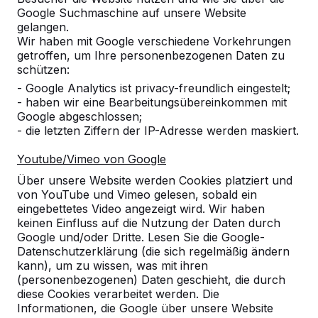
Google Suchmaschine auf unsere Website
gelangen.
Wir haben mit Google verschiedene Vorkehrungen
getroffen, um Ihre personenbezogenen Daten zu
Referenzen
schützen:
- Google Analytics ist privacy-freundlich eingestelt;
- haben wir eine Bearbeitungsübereinkommen mit
Unsere Produkte finden Sie in ganz Europa
Google abgeschlossen;
und darüber hinaus. Sehen Sie hier, wo Sie
- die letzten Ziffern der IP-Adresse werden maskiert.
ein HeBlad-Produkt in Ihrer Nähe finden.
Youtube/Vimeo von Google
Produkt
Über unsere Website werden Cookies platziert und
von YouTube und Vimeo gelesen, sobald ein
Alles anzeigen
eingebettetes Video angezeigt wird. Wir haben
keinen Einfluss auf die Nutzung der Daten durch
Kategorie
Google und/oder Dritte. Lesen Sie die Google-
Datenschutzerklärung (die sich regelmäßig ändern
Alles anzeigen
kann), um zu wissen, was mit ihren
(personenbezogenen) Daten geschieht, die durch
diese Cookies verarbeitet werden. Die
Ort oder Postleitzahl suchen
Informationen, die Google über unsere Website