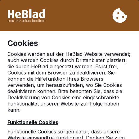
Aufgrund unseres Urlaubs liefern wir von Woche 31 bis
Woche 33 nicht. Bitte berücksichtigen Sie daher längere
Lieferzeiten.
Schon mehr als 30.000 Produkten verkauft
0
Cookies
Cookies werden auf der HeBlad-Website verwendet;
auch werden Cookies durch Drittanbieter platziert,
Deutschland
die durch HeBlad eingesetzt werden. Es ist frei,
Cookies mit dem Browser zu deaktivieren. Sie
Referenties in:
können die Hilfefunktion Ihres Browsers
Schwetzingen
verwenden, um herauszufinden, wo Sie Cookies
deaktivieren können. Bitte beachten Sie, dass die
Deaktivierung von Cookies eine eingeschränkte
Funktionalität unserer Website zur Folge haben
kann.
Funktionelle Cookies
Funktionelle Cookies sorgen dafür, dass unsere
Website einwandfrei funktioniert. Denken Sie zum