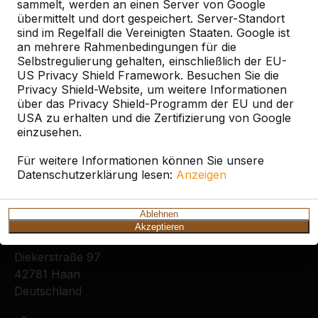
sammelt, werden an einen Server von Google
übermittelt und dort gespeichert. Server-Standort
sind im Regelfall die Vereinigten Staaten. Google ist
an mehrere Rahmenbedingungen für die
Selbstregulierung gehalten, einschließlich der EU-
US Privacy Shield Framework. Besuchen Sie die
Privacy Shield-Website, um weitere Informationen
Zie ook
über das Privacy Shield-Programm der EU und der
USA zu erhalten und die Zertifizierung von Google
Brühl
Eppelheim
Ketsch
Oftersheim
Plankstadt
einzusehen.
Für weitere Informationen können Sie unsere
Datenschutzerklärung lesen:
Anzeigen
Kontakt
Ablehnen
Akzeptieren
HeBlad Deutschland
Diekerstraße 97
42781 Haan
Deutschland