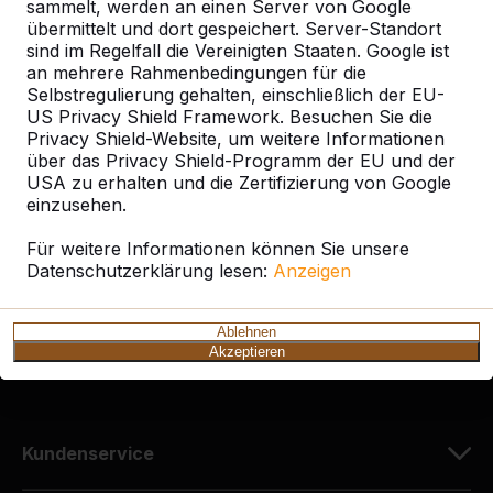
sammelt, werden an einen Server von Google
übermittelt und dort gespeichert. Server-Standort
sind im Regelfall die Vereinigten Staaten. Google ist
an mehrere Rahmenbedingungen für die
Selbstregulierung gehalten, einschließlich der EU-
Kontakt
US Privacy Shield Framework. Besuchen Sie die
Privacy Shield-Website, um weitere Informationen
HeBlad Deutschland
über das Privacy Shield-Programm der EU und der
Diekerstraße 97
USA zu erhalten und die Zertifizierung von Google
42781 Haan
einzusehen.
Deutschland
Für weitere Informationen können Sie unsere
Datenschutzerklärung lesen:
Anzeigen
+49 212 934 77 25
info@HeBlad.de
Ablehnen
Akzeptieren
Kundenservice