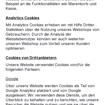
Beispiel an die Funktionalitäten wie Warenkorb und
Kasse.
Analytics Cookies
Mit Analytics Cookies erheben wir mit Hilfe Dritter
Statistiken über die Nutzung unseres Webshops von
Gebrauchern. Durch die Analyse der
Websitebenutzer können wir auch weiterhin
unseren Webshop zum Vorteil unserer Kunden
optimieren
Cookies von Drittanbietern
Unsere Website verwendet Cookies von/für die
folgenden Parteien:
Referenzen
Google
Über unsere Website werden Cookies als Teil von
Unsere Produkte finden Sie in ganz Europa
Google Analytics platziert und von Google
und darüber hinaus. Sehen Sie hier, wo Sie
ausgelesen. Wir verwenden diese Dienste, um den
ein HeBlad-Produkt in Ihrer Nähe finden.
Überblick zu behalten und zu berichten, wie unsere
Besucher die Website nutzen und wie sie über die