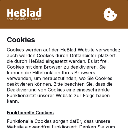
Aufgrund unseres Urlaubs liefern wir von Woche 31 bis
Woche 33 nicht. Bitte berücksichtigen Sie daher längere
Lieferzeiten.
Schon mehr als 30.000 Produkten verkauft
0
Cookies
Cookies werden auf der HeBlad-Website verwendet;
auch werden Cookies durch Drittanbieter platziert,
Deutschland
die durch HeBlad eingesetzt werden. Es ist frei,
Cookies mit dem Browser zu deaktivieren. Sie
Referenties in:
können die Hilfefunktion Ihres Browsers
Wendelstein
verwenden, um herauszufinden, wo Sie Cookies
deaktivieren können. Bitte beachten Sie, dass die
Deaktivierung von Cookies eine eingeschränkte
Funktionalität unserer Website zur Folge haben
Geen reviews gevonden voor deze
kann.
locatie.
Funktionelle Cookies
Funktionelle Cookies sorgen dafür, dass unsere
Website einwandfrei funktioniert. Denken Sie zum