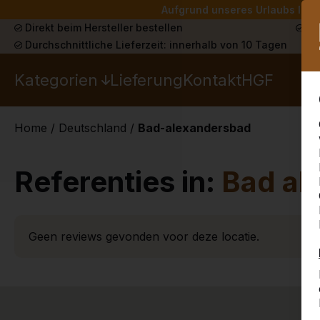
Aufgrund unseres Urlaubs liefe
Direkt beim Hersteller bestellen
Sch
Durchschnittliche Lieferzeit: innerhalb von 10 Tagen
Kategorien
Lieferung
Kontakt
HGF
Home
/
Deutschland
/
Bad-alexandersbad
Referenties in:
Bad al
Geen reviews gevonden voor deze locatie.