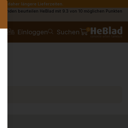
Sie daher längere Lieferzeiten.
s
Kunden beurteilen HeBlad mit 9.3 von 10 möglichen Punkten
0
Einloggen
Suchen