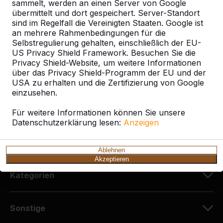
sammelt, werden an einen Server von Google
HeBlad Deutschland
übermittelt und dort gespeichert. Server-Standort
Diekerstraße 97
sind im Regelfall die Vereinigten Staaten. Google ist
42781 Haan
an mehrere Rahmenbedingungen für die
Deutschland
Selbstregulierung gehalten, einschließlich der EU-
US Privacy Shield Framework. Besuchen Sie die
Privacy Shield-Website, um weitere Informationen
+49 212 934 77 25
über das Privacy Shield-Programm der EU und der
info@HeBlad.de
USA zu erhalten und die Zertifizierung von Google
einzusehen.
Für weitere Informationen können Sie unsere
Datenschutzerklärung lesen:
Anzeigen
Kundenservice
Ablehnen
Akzeptieren
Kategorien
Sonstige