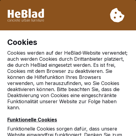
Aufgrund unseres Urlaubs liefern wir von Woche 31 bis
Woche 33 nicht. Bitte berücksichtigen Sie daher längere
Lieferzeiten.
Schon mehr als 30.000 Produkten verkauft
0
Cookies
Cookies werden auf der HeBlad-Website verwendet;
auch werden Cookies durch Drittanbieter platziert,
Deutschland
die durch HeBlad eingesetzt werden. Es ist frei,
Cookies mit dem Browser zu deaktivieren. Sie
Referenties in:
können die Hilfefunktion Ihres Browsers
Bruchhausen vilsen
verwenden, um herauszufinden, wo Sie Cookies
deaktivieren können. Bitte beachten Sie, dass die
Deaktivierung von Cookies eine eingeschränkte
Funktionalität unserer Website zur Folge haben
Geen reviews gevonden voor deze
kann.
locatie.
Funktionelle Cookies
Funktionelle Cookies sorgen dafür, dass unsere
Website einwandfrei funktioniert. Denken Sie zum