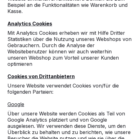
Beispiel an die Funktionalitäten wie Warenkorb und
Kasse.
Analytics Cookies
Mit Analytics Cookies erheben wir mit Hilfe Dritter
Statistiken über die Nutzung unseres Webshops von
Gebrauchern. Durch die Analyse der
Websitebenutzer können wir auch weiterhin
unseren Webshop zum Vorteil unserer Kunden
optimieren
Cookies von Drittanbietern
Unsere Website verwendet Cookies von/für die
folgenden Parteien:
Referenzen
Google
Über unsere Website werden Cookies als Teil von
Unsere Produkte finden Sie in ganz Europa
Google Analytics platziert und von Google
und darüber hinaus. Sehen Sie hier, wo Sie
ausgelesen. Wir verwenden diese Dienste, um den
ein HeBlad-Produkt in Ihrer Nähe finden.
Überblick zu behalten und zu berichten, wie unsere
Besucher die Website nutzen und wie sie über die