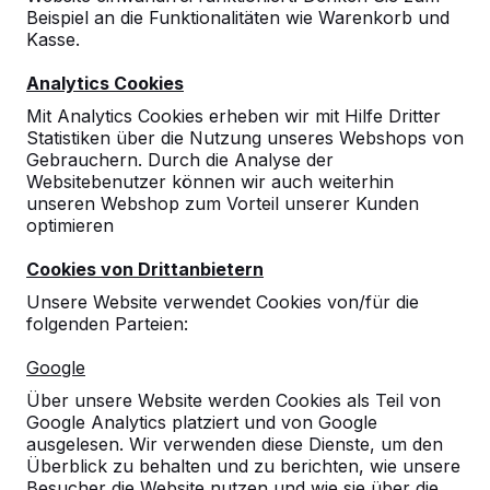
Beispiel an die Funktionalitäten wie Warenkorb und
Kasse.
Analytics Cookies
Mit Analytics Cookies erheben wir mit Hilfe Dritter
Statistiken über die Nutzung unseres Webshops von
Gebrauchern. Durch die Analyse der
Websitebenutzer können wir auch weiterhin
unseren Webshop zum Vorteil unserer Kunden
optimieren
Cookies von Drittanbietern
Unsere Website verwendet Cookies von/für die
folgenden Parteien:
Referenzen
Google
Unsere Produkte finden Sie in ganz Europa
Über unsere Website werden Cookies als Teil von
und darüber hinaus. Sehen Sie hier, wo Sie
Google Analytics platziert und von Google
ein HeBlad-Produkt in Ihrer Nähe finden.
ausgelesen. Wir verwenden diese Dienste, um den
Überblick zu behalten und zu berichten, wie unsere
Produkt
Besucher die Website nutzen und wie sie über die