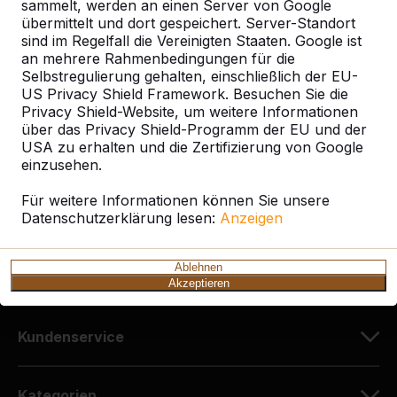
sammelt, werden an einen Server von Google
übermittelt und dort gespeichert. Server-Standort
sind im Regelfall die Vereinigten Staaten. Google ist
Kontakt
an mehrere Rahmenbedingungen für die
Selbstregulierung gehalten, einschließlich der EU-
HeBlad Deutschland
US Privacy Shield Framework. Besuchen Sie die
Diekerstraße 97
Privacy Shield-Website, um weitere Informationen
über das Privacy Shield-Programm der EU und der
42781 Haan
USA zu erhalten und die Zertifizierung von Google
Deutschland
einzusehen.
+49 212 934 77 25
Für weitere Informationen können Sie unsere
Datenschutzerklärung lesen:
info@HeBlad.de
Anzeigen
Ablehnen
Akzeptieren
Kundenservice
Kategorien