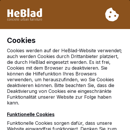
Aufgrund unseres Urlaubs liefern wir von Woche 31 bis
Woche 33 nicht. Bitte berücksichtigen Sie daher längere
Lieferzeiten.
Schon mehr als 30.000 Produkten verkauft
0
Cookies
Cookies werden auf der HeBlad-Website verwendet;
auch werden Cookies durch Drittanbieter platziert,
Deutschland
die durch HeBlad eingesetzt werden. Es ist frei,
Cookies mit dem Browser zu deaktivieren. Sie
Referenties in:
Wolfsburg
können die Hilfefunktion Ihres Browsers
verwenden, um herauszufinden, wo Sie Cookies
deaktivieren können. Bitte beachten Sie, dass die
Deaktivierung von Cookies eine eingeschränkte
Geen reviews gevonden voor deze
Funktionalität unserer Website zur Folge haben
locatie.
kann.
Funktionelle Cookies
Funktionelle Cookies sorgen dafür, dass unsere
Website einwandfrei funktioniert. Denken Sie zum