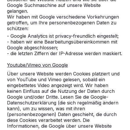
Google Suchmaschine auf unsere Website
Alles anzeigen
gelangen.
Wir haben mit Google verschiedene Vorkehrungen
Kategorie
getroffen, um Ihre personenbezogenen Daten zu
schützen:
Alles anzeigen
- Google Analytics ist privacy-freundlich eingestelt;
- haben wir eine Bearbeitungsübereinkommen mit
Google abgeschlossen;
Ort oder Postleitzahl suchen
- die letzten Ziffern der IP-Adresse werden maskiert.
Youtube/Vimeo von Google
Über unsere Website werden Cookies platziert und
von YouTube und Vimeo gelesen, sobald ein
eingebettetes Video angezeigt wird. Wir haben
keinen Einfluss auf die Nutzung der Daten durch
Google und/oder Dritte. Lesen Sie die Google-
Zie ook
Datenschutzerklärung (die sich regelmäßig ändern
kann), um zu wissen, was mit ihren
Wolfsburg-Nordsteimke
(personenbezogenen) Daten geschieht, die durch
diese Cookies verarbeitet werden. Die
Informationen, die Google über unsere Website