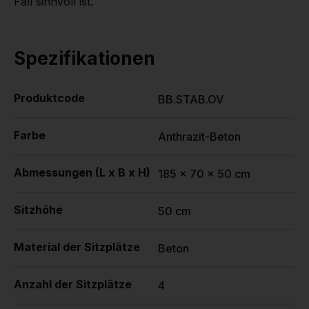
Fall sinnvoll ist.
Spezifikationen
Produktcode
BB.STAB.OV
Farbe
Anthrazit-Beton
Abmessungen (L x B x H)
185 x 70 x 50 cm
Sitzhöhe
50 cm
Material der Sitzplätze
Beton
Anzahl der Sitzplätze
4