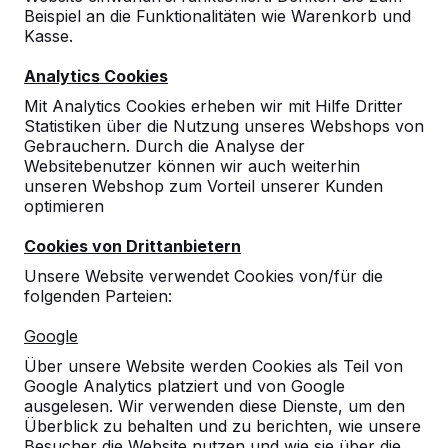
Beispiel an die Funktionalitäten wie Warenkorb und
Kasse.
Analytics Cookies
Mit Analytics Cookies erheben wir mit Hilfe Dritter
Statistiken über die Nutzung unseres Webshops von
Gebrauchern. Durch die Analyse der
Websitebenutzer können wir auch weiterhin
Standard Betonbank oval
unseren Webshop zum Vorteil unserer Kunden
optimieren
Anthrazit-Beton
Cookies von Drittanbietern
5
reviews
Unsere Website verwendet Cookies von/für die
folgenden Parteien:
€ 1.125,00
exkl. MwSt.
Google
2. Produkt und folgende für
€ 925,00
per Stück,
17%
sparen!
Über unsere Website werden Cookies als Teil von
Google Analytics platziert und von Google
Farbe
ausgelesen. Wir verwenden diese Dienste, um den
Überblick zu behalten und zu berichten, wie unsere
Besucher die Website nutzen und wie sie über die