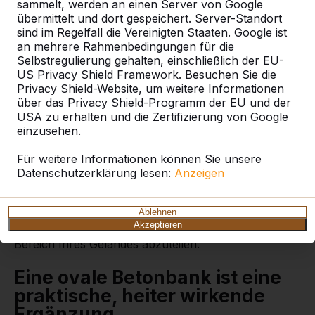
sammelt, werden an einen Server von Google
übermittelt und dort gespeichert. Server-Standort
sind im Regelfall die Vereinigten Staaten. Google ist
an mehrere Rahmenbedingungen für die
Ovale Standard
Selbstregulierung gehalten, einschließlich der EU-
Betonbank in Anthrazit-
US Privacy Shield Framework. Besuchen Sie die
Privacy Shield-Website, um weitere Informationen
Beton
über das Privacy Shield-Programm der EU und der
USA zu erhalten und die Zertifizierung von Google
Sie können diese ovale Betonbank in der Farbe
einzusehen.
Anthrazit-Beton als Sitzgelegenheit, als Abtrennung
oder zur Absicherung verwenden. Aufgrund ihrer
Für weitere Informationen können Sie unsere
Robustheit ist diese Bank nirgendwo fehl am Platz.
Datenschutzerklärung lesen:
Anzeigen
Die Betonbank in ovaler Form ist eine wundervolle
Bereicherung für den Garten, den Park, das
Stadtzentrum oder einen Parkplatz. Diese Bank ist
Ablehnen
optimal, um Passanten eine Sitzgelegenheit zu bieten,
Akzeptieren
aber auch, um Einbrüche zu verhindern oder einen
Bereich Ihres Geländes abzuteilen.
Eine ovale Betonbank ist eine
praktische, heiter wirkende
Ergänzung