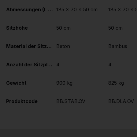
Abmessungen (L x B x H)
185 x 70 x 50 cm
185 x 70 x 
Sitzhöhe
50 cm
50 cm
Material der Sitzplätze
Beton
Bambus
Anzahl der Sitzplätze
4
4
Gewicht
900 kg
825 kg
Produktcode
BB.STAB.OV
BB.DLA.OV