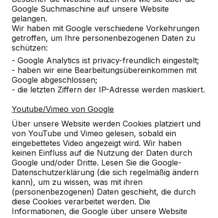
Google Suchmaschine auf unsere Website
gelangen.
Anzahl
Wir haben mit Google verschiedene Vorkehrungen
getroffen, um Ihre personenbezogenen Daten zu
schützen:
- Google Analytics ist privacy-freundlich eingestelt;
- haben wir eine Bearbeitungsübereinkommen mit
Google abgeschlossen;
Zur Bestellung hinzufügen
- die letzten Ziffern der IP-Adresse werden maskiert.
Youtube/Vimeo von Google
Über unsere Website werden Cookies platziert und
Zum Angebot hinzufügen
von YouTube und Vimeo gelesen, sobald ein
eingebettetes Video angezeigt wird. Wir haben
keinen Einfluss auf die Nutzung der Daten durch
Google und/oder Dritte. Lesen Sie die Google-
Kostenlose Lieferung und Aufstellung in
Datenschutzerklärung (die sich regelmäßig ändern
kann), um zu wissen, was mit ihren
Deutschland.
(personenbezogenen) Daten geschieht, die durch
Innerhalb von 4 Arbeitswochen geliefert.
diese Cookies verarbeitet werden. Die
Wie funktioniert die Lieferung?
Video ansehen
Informationen, die Google über unsere Website