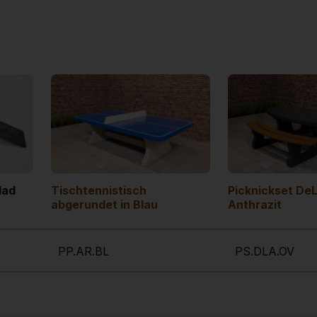
lad
Tischtennistisch
Picknickset De
abgerundet in Blau
Anthrazit
PP.AR.BL
PS.DLA.OV