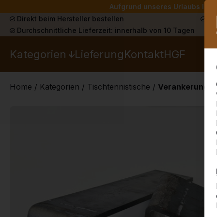
Aufgrund unseres Urlaubs liefe
Direkt beim Hersteller bestellen
Sch
Durchschnittliche Lieferzeit: innerhalb von 10 Tagen
Kategorien
Lieferung
Kontakt
HGF
Home
/
Kategorien
/
Tischtennistische
/
Verankerungss