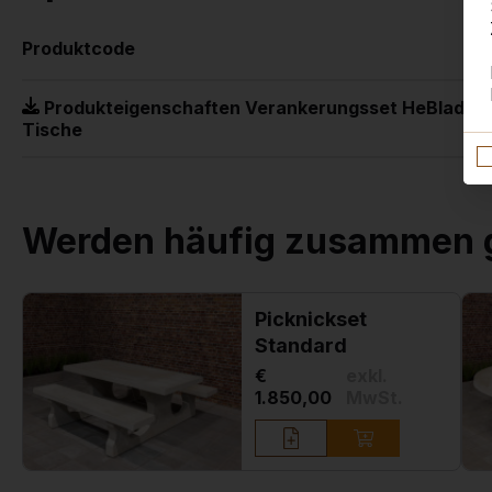
Produktcode
Produkteigenschaften Verankerungsset HeBlad
Tische
Werden häufig zusammen 
Picknickset
Standard
€
exkl.
1.850,00
MwSt.