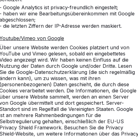
- Google Analytics ist privacy-freundlich eingestelt;
- haben wir eine Bearbeitungsübereinkommen mit Google
abgeschlossen;
- die letzten Ziffern der IP-Adresse werden maskiert.
sammen gekauft
Vergleichbare Produkte
Youtube/Vimeo von Google
Über unsere Website werden Cookies platziert und von
YouTube und Vimeo gelesen, sobald ein eingebettetes
Video angezeigt wird. Wir haben keinen Einfluss auf die
Nutzung der Daten durch Google und/oder Dritte. Lesen
lad Tische
Sie die Google-Datenschutzerklärung (die sich regelmäßig
ändern kann), um zu wissen, was mit ihren
ht erforderlich. Die Tische sind so schwer, dass sie
(personenbezogenen) Daten geschieht, die durch diese
Cookies verarbeitet werden. Die Informationen, die Google
s möglich.
über unsere Website sammelt, werden an einen Server
-Sets und Kickertische befinden sich Schraubhülsen,
von Google übermittelt und dort gespeichert. Server-
Standort sind im Regelfall die Vereinigten Staaten. Google
ist an mehrere Rahmenbedingungen für die
Selbstregulierung gehalten, einschließlich der EU-US
Privacy Shield Framework. Besuchen Sie die Privacy
Shield-Website, um weitere Informationen über das Privac