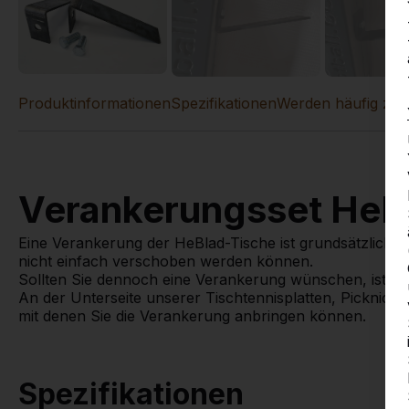
Produktinformationen
Spezifikationen
Werden häufig zu
Verankerungsset HeB
Eine Verankerung der HeBlad-Tische ist grundsätzlich nic
nicht einfach verschoben werden können.
Sollten Sie dennoch eine Verankerung wünschen, ist die
An der Unterseite unserer Tischtennisplatten, Picknick
mit denen Sie die Verankerung anbringen können.
Spezifikationen