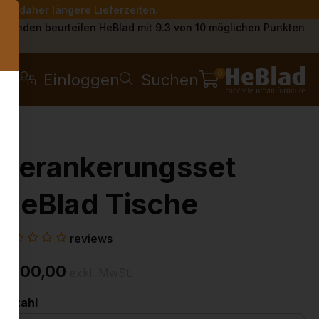
Sie daher längere Lieferzeiten.
s
Kunden beurteilen HeBlad mit 9.3 von 10 möglichen Punkten
0
Einloggen
Suchen
Verankerungsset
HeBlad Tische
reviews
€ 100,00
exkl. MwSt.
Anzahl