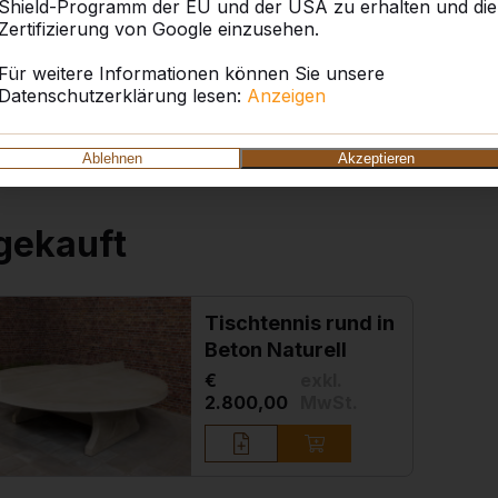
Shield-Programm der EU und der USA zu erhalten und die
Zertifizierung von Google einzusehen.
HB.VS
Für weitere Informationen können Sie unsere
Datenschutzerklärung lesen:
Anzeigen
Ablehnen
Akzeptieren
gekauft
Tischtennis rund in
Beton Naturell
€
exkl.
2.800,00
MwSt.