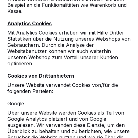
Beispiel an die Funktionalitäten wie Warenkorb und
Kasse.
Analytics Cookies
Mit Analytics Cookies erheben wir mit Hilfe Dritter
Statistiken über die Nutzung unseres Webshops von
Gebrauchern. Durch die Analyse der
Websitebenutzer können wir auch weiterhin
Augenschutz Tischkicker
unseren Webshop zum Vorteil unserer Kunden
optimieren
(set 8 stücks)
Cookies von Drittanbietern
25
reviews
Unsere Website verwendet Cookies von/für die
folgenden Parteien:
€ 35,00
exkl. MwSt.
Google
Anzahl
Über unsere Website werden Cookies als Teil von
Google Analytics platziert und von Google
ausgelesen. Wir verwenden diese Dienste, um den
Überblick zu behalten und zu berichten, wie unsere
Besucher die Website nutzen und wie sie über die