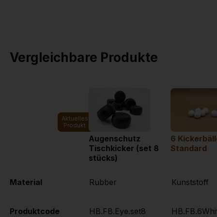
Informationen und d
Möglichkeit…
Mehr dazu
-->
Vergleichbare Produkte
Aktuelles
Produkt
Augenschutz
6 Kickerbäll
Tischkicker (set 8
Standard
stücks)
Material
Rubber
Kunststoff
Produktcode
HB.FB.Eye.set8
HB.FB.6Whi