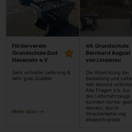
Förderverein
49. Grundschule
Grundschule Bad
Bernhard August
10
Neuenahr e.V
von Lindenau
Sehr schnelle Lieferung &
Die Abwicklung der
sehr gute Qualität.
Bestellung und Lief
war absolut unkompli
Alle Fragen z.b. zur
des Lieferfahrzeugs
konnten vorher gekl
werden, durch
Mehr dazu
-->
Streckenlieferung
eingeschränkte
Terminwahlmöglichke
waren durch frühzei