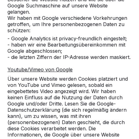
Google Suchmaschine auf unsere Website
Zur Bestellung hinzufügen
gelangen.
Wir haben mit Google verschiedene Vorkehrungen
getroffen, um Ihre personenbezogenen Daten zu
schützen:
Zum Angebot hinzufügen
- Google Analytics ist privacy-freundlich eingestelt;
- haben wir eine Bearbeitungsübereinkommen mit
Google abgeschlossen;
- die letzten Ziffern der IP-Adresse werden maskiert.
Die Versandkosten werden nach Ihrem Lieferadresse
Youtube/Vimeo von Google
berechnet. Das Paket wird nach Eingang der Zahlung
Über unsere Website werden Cookies platziert und
versendet.
von YouTube und Vimeo gelesen, sobald ein
eingebettetes Video angezeigt wird. Wir haben
keinen Einfluss auf die Nutzung der Daten durch
Google und/oder Dritte. Lesen Sie die Google-
Augenschutz Tischkicker
Datenschutzerklärung (die sich regelmäßig ändern
kann), um zu wissen, was mit ihren
(set 8 stücks)
(personenbezogenen) Daten geschieht, die durch
diese Cookies verarbeitet werden. Die
Diese Gummikappen sorgen unter anderem dafür,
Informationen, die Google über unsere Website
dass kleinere Kinder nicht in Gefahr sind,