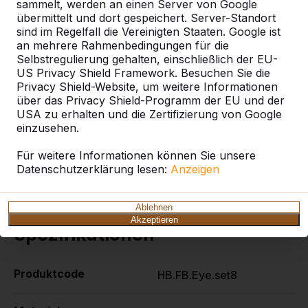
sammelt, werden an einen Server von Google
Augenschäden zu erleiden, wenn sie sich in
übermittelt und dort gespeichert. Server-Standort
unmittelbarer Nähe des Fußballtisches befinden, auf
sind im Regelfall die Vereinigten Staaten. Google ist
dem gerade gespielt wird. Sicherheit vor allem!
an mehrere Rahmenbedingungen für die
Sicherheit vor allem!
Selbstregulierung gehalten, einschließlich der EU-
Diese Kappen sind Standard auf dem HeBlad-
US Privacy Shield Framework. Besuchen Sie die
Fußballtisch. Diese Augenschützer können aber
Privacy Shield-Website, um weitere Informationen
über das Privacy Shield-Programm der EU und der
auch mit anderen Fußballtischen verwendet werden,
USA zu erhalten und die Zertifizierung von Google
solange der Durchmesser der Stangen 16 mm
einzusehen.
beträgt.
Bei gesonderter Bestellung gilt: Sobald Ihre
Für weitere Informationen können Sie unsere
Bestellung bei uns eingeht, wird Ihnen das Paket
Datenschutzerklärung lesen:
Anzeigen
innerhalb von 2 Werktagen zugesandt.
Ablehnen
Akzeptieren
Spezifikationen
Produktcode
HB.FB.Eye.set8