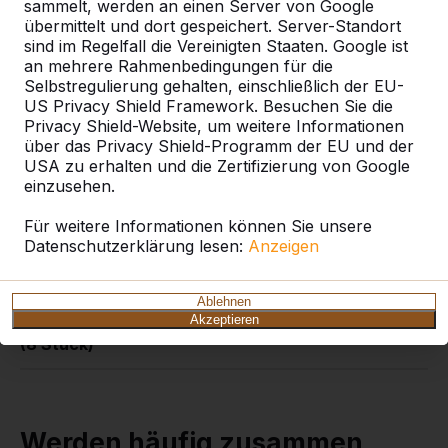
sammelt, werden an einen Server von Google
massiven 16 mm Griffstangen . Die Griffstangen sind
übermittelt und dort gespeichert. Server-Standort
aus massivem rostfreiem Stahl 316L und
sind im Regelfall die Vereinigten Staaten. Google ist
unempfindlich in salzhaltiger Seeluft.
an mehrere Rahmenbedingungen für die
Selbstregulierung gehalten, einschließlich der EU-
US Privacy Shield Framework. Besuchen Sie die
Privacy Shield-Website, um weitere Informationen
Spezifikationen
über das Privacy Shield-Programm der EU und der
USA zu erhalten und die Zertifizierung von Google
einzusehen.
Produktcode
HB.FB.Rodset
Für weitere Informationen können Sie unsere
Datenschutzerklärung lesen:
Anzeigen
Material
Roestvrij staal, rubber
Ablehnen
Produkteigenschaften
Akzeptieren
Komplettes Stangenset
(8 Stück)
Werden häufig zusammen