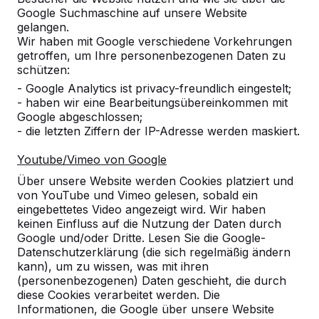
Google Suchmaschine auf unsere Website
Zur Bestellung hinzufügen
gelangen.
Wir haben mit Google verschiedene Vorkehrungen
getroffen, um Ihre personenbezogenen Daten zu
schützen:
Zum Angebot hinzufügen
- Google Analytics ist privacy-freundlich eingestelt;
- haben wir eine Bearbeitungsübereinkommen mit
Google abgeschlossen;
- die letzten Ziffern der IP-Adresse werden maskiert.
Die Versandkosten werden nach Ihrem Lieferadresse
berechnet. Das Paket wird nach Eingang der Zahlung
Youtube/Vimeo von Google
versendet.
Über unsere Website werden Cookies platziert und
von YouTube und Vimeo gelesen, sobald ein
eingebettetes Video angezeigt wird. Wir haben
keinen Einfluss auf die Nutzung der Daten durch
Google und/oder Dritte. Lesen Sie die Google-
Massive Griffstangen für
Datenschutzerklärung (die sich regelmäßig ändern
das Tischfußballspiel
kann), um zu wissen, was mit ihren
(personenbezogenen) Daten geschieht, die durch
Möchten Sie Ihr HeBlad Tischfußballspiel mit neuen
diese Cookies verarbeitet werden. Die
Griffstangen ausstatten, können Sie ein vollständiges
Informationen, die Google über unsere Website
neues Set bestellen. Dieses Set besteht aus 8