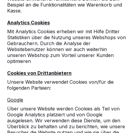
Beispiel an die Funktionalitäten wie Warenkorb und
Kasse.
Analytics Cookies
Mit Analytics Cookies erheben wir mit Hilfe Dritter
Statistiken über die Nutzung unseres Webshops von
Gebrauchern. Durch die Analyse der
Websitebenutzer können wir auch weiterhin
Tischfußball ein Set von 8
unseren Webshop zum Vorteil unserer Kunden
Stagen
optimieren
Cookies von Drittanbietern
15
reviews
Unsere Website verwendet Cookies von/für die
€ 375,00
folgenden Parteien:
exkl. MwSt.
Google
Anzahl
Über unsere Website werden Cookies als Teil von
Google Analytics platziert und von Google
ausgelesen. Wir verwenden diese Dienste, um den
Überblick zu behalten und zu berichten, wie unsere
Besucher die Website nutzen und wie sie über die